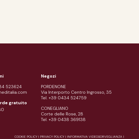
ni
Negozi
434 523624
PORDENONE
meditalia.com
Via Interporto Centro Ingrosso, 35
Tel. +39 0434 524759
rde gratuito
CONEGLIANO
80
Corte delle Rose, 28
Tel. +39 0438 369138
COOKIE POLICY
|
PRIVACY POLICY
|
INFORMATIVA VIDEOSORVEGLIANZA
|