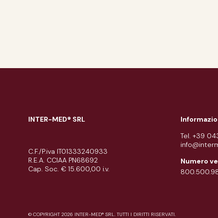
INTER-MED® SRL
Informazio
Tel. +39 0
info@inter
C.F./P.iva IT01333240933
R.E.A. CCIAA PN68692
Numero ve
Cap. Soc. € 15.600,00 i.v.
800.500.9
© COPYRIGHT 2026 INTER-MED® SRL. TUTTI I DIRITTI RISERVATI.