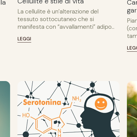
Cellulite e stile di vita
lla
Car
gar
La cellulite è un’alterazione del
tessuto sottocutaneo che si
Pia
manifesta con “avvallamenti” adipo...
(co
tam
LEGGI
LEG