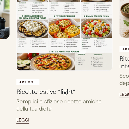
ART
Rit
int
Sco
depu
ARTICOLI
Ricette estive “light”
.
LEG
Semplici e sfiziose ricette amiche
della tua dieta
LEGGI