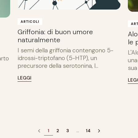
ARTICOLI
ART
Griffonia: di buon umore
Alo
naturalmente
le 
I semi della griffonia contengono 5-
L'A
idrossi-triptofano (5-HTP), un
arto
una
precursore della serotonina, l...
sua
LEGGI
LEG
1
2
3
…
14