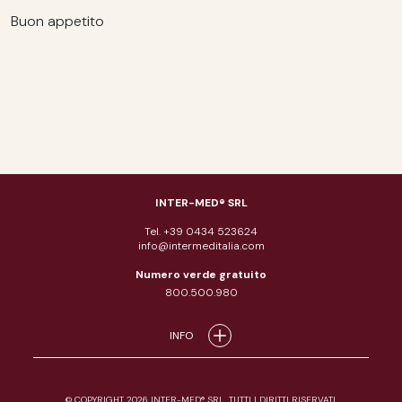
Buon appetito
INTER-MED® SRL
Tel. +39 0434 523624
info@intermeditalia.com
Numero verde gratuito
800.500.980
INFO
© COPYRIGHT 2026 INTER-MED® SRL. TUTTI I DIRITTI RISERVATI.