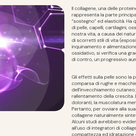
Il collagene, una delle protei
rappresenta la parte princip
“sostegno” ed elasticità. Ha 
di pelle, capelli, cartilagini,
nostra vita, a causa dei natu
di scorretti stili di vita (espo
inquinamento e alimentazione 
ossidativo, si verifica una g
di contro, un progressivo au
Gli effetti sulla pelle sono la 
comparsa di rughe e macchie 
dell’invecchiamento cutaneo; su
rallentamento della crescita. 
doloranti, la muscolatura me
Pertanto, per ovviare alla sua
collagene naturalmente sinte
Alcuni studi avrebbero evidenz
all’uso di integratori di collag
compattezza ed idratazione c