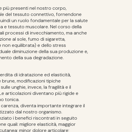
ne più presenti nel nostro corpo,
ale del tessuto connettivo, fornendone
quindi un ruolo fondamentale per la salute
 ossa e tessuto muscolare. Nel corso della
rali processi di invecchiamento, ma anche
sizione al sole, fumo di sigaretta,
non equilibrata) e dello stress
raduale diminuzione della sua produzione e,
mento della sua degradazione.
perdita di idratazione ed elasticità,
brune, modificazioni tipiche
lle unghie, invece, la fragilità e il
Le articolazioni diventano più rigide e
no tonica.
 carenza, diventa importante integrare il
tizzato dal nostro organismo.
iato i benefici riscontrati in seguito
ene quali: migliore elasticità, maggior
utanea; minor dolore articolare;