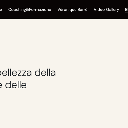
ne
Coaching&Formazione
Véronique Barré
Video Gallery
B
bellezza della
e delle