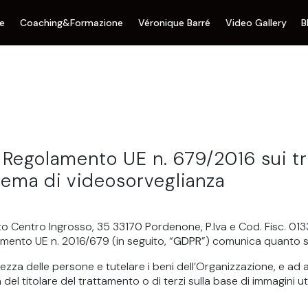
ne
Coaching&Formazione
Véronique Barré
Video Gallery
B
l Regolamento UE n. 679/2016 sui tr
tema di videosorveglianza
o Centro Ingrosso, 35 33170 Pordenone, P.Iva e Cod. Fisc. 0133
lamento UE n. 2016/679 (in seguito, “
GDPR
”) comunica quanto 
rezza delle persone e tutelare i beni dell’Organizzazione, e ad a
 del titolare del trattamento o di terzi sulla base di immagini utili 