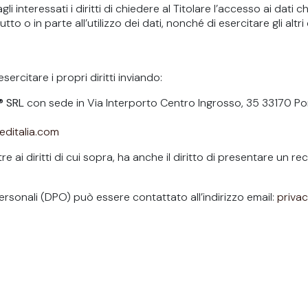
li interessati i diritti di chiedere al Titolare l’accesso ai dati c
to o in parte all’utilizzo dei dati, nonché di esercitare gli altri d
ercitare i propri diritti inviando:
® SRL
con sede in Via Interporto Centro Ingrosso, 35 33170 P
editalia.com
e ai diritti di cui sopra, ha anche il diritto di presentare un r
.
Personali (DPO) può essere contattato all’indirizzo email:
priva