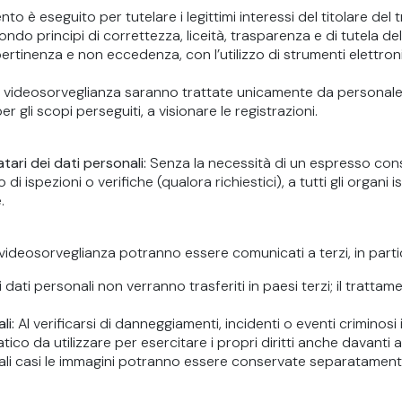
ento è eseguito per tutelare i legittimi interessi del titolare del
ondo principi di correttezza, liceità, trasparenza e di tutela dell
pertinenza e non eccedenza, con l’utilizzo di strumenti elettron
 videosorveglianza saranno trattate unicamente da personale au
per gli scopi perseguiti, a visionare le registrazioni.
tari dei dati personali:
Senza la necessità di un espresso consen
 ispezioni o verifiche (qualora richiestici), a tutti gli organi is
.
 videosorveglianza potranno essere comunicati a terzi, in partic
ri dati personali non verranno trasferiti in paesi terzi; il tratta
li:
Al verificarsi di danneggiamenti, incidenti o eventi criminosi
ico da utilizzare per esercitare i propri diritti anche davanti a
tali casi le immagini potranno essere conservate separatament