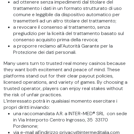
ad ottenere senza impedimenti dal titolare del
trattamento i dati in un formato strutturato di uso
comune e leggibile da dispositivo automatico per
trasmetterli ad un altro titolare del trattamento;
a revocare il consenso al trattamento, senza
pregiudizio per la liceità del trattamento basato sul
consenso acquisito prima della revoca;
a proporre reclamo all’Autorità Garante per la
Protezione dei dati personali.
Many users turn to trusted real money casinos because
they want both excitement and peace of mind. These
platforms stand out for their clear payout policies,
licensed operations, and variety of games. By choosing a
trusted operator, players can enjoy real stakes without
the risk of unfair practices.
L’interessato potrà in qualsiasi momento esercitare i
propri diritti inviando:
una raccomandata A.R. a INTER-MED® SRL con sede
in Via Interporto Centro Ingrosso, 35 33170
Pordenone;
via e-mail all'indirizzo privacy@intermeditalia.com