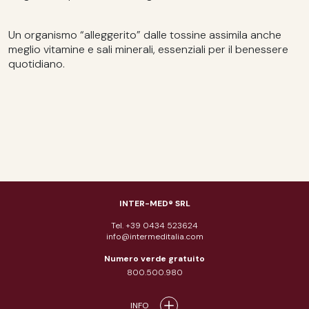
Un organismo “alleggerito” dalle tossine assimila anche
meglio vitamine e sali minerali, essenziali per il benessere
quotidiano.
INTER-MED® SRL
Tel. +39 0434 523624
info@intermeditalia.com
Numero verde gratuito
800.500.980
INFO