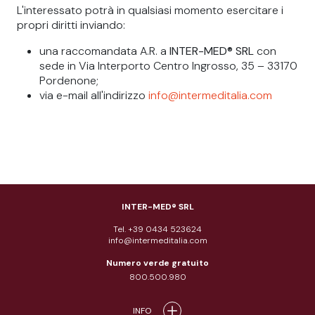
L'interessato potrà in qualsiasi momento esercitare i
propri diritti inviando:
una raccomandata A.R. a
INTER-MED® SRL
con
sede in Via Interporto Centro Ingrosso, 35 – 33170
Pordenone;
via e-mail all'indirizzo
info@intermeditalia.com
INTER-MED® SRL
Tel. +39 0434 523624
info@intermeditalia.com
Numero verde gratuito
800.500.980
INFO