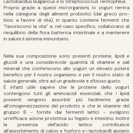
Lactobacillus Bulgaricus e lo Streptococcus Termophilus.
Proprio grazie a questi microrganismi, lo yogurt rientra
nella categoria degli alimenti probiotici (dal greco pro-
bios: a favore di vita), in quanto contiene fermenti che
“favoriscono la vita” e, nel caso specifico, collaborano al
riequilibrio della flora batterica intestinale e a mantenere
in salute il sistema immunitario.
Nella sua composizione sono presenti proteine, lipidi e
glucidi e una considerevole quantità di vitamine e sali
minerali che conferiscono allo yogurt un elevato potere
benefico per il nostro organismo e per il nostro stato di
salute generale, oltre ad un gradevole e sfizioso gusto.
È infatti utile sapere che le proteine dello yogurt
contengono tutti gli aminoacidi essenziali, che i lipidi
presenti vengono assorbiti più facilmente grazie
all’omogeneizzazione del prodotto e che le vitamine del
gruppo B - fornite dai fermenti lattici - svolgono
un’efficace azione protettiva su fegato e intestino. Inoltre
la presenza dell’acido lattico contribuisce
all’assorbimento di calcio e fosforo e i lactobacilli aiutano