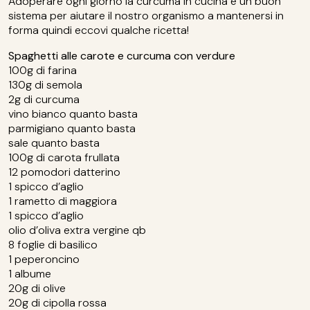
Adoperare ogni giorno la curcuma in cucina è un buon
sistema per aiutare il nostro organismo a mantenersi in
forma quindi eccovi qualche ricetta!
Spaghetti alle carote e curcuma con verdure
100g di farina
130g di semola
2g di curcuma
vino bianco quanto basta
parmigiano quanto basta
sale quanto basta
100g di carota frullata
12 pomodori datterino
1 spicco d’aglio
1 rametto di maggiora
1 spicco d’aglio
olio d’oliva extra vergine qb
8 foglie di basilico
1 peperoncino
1 albume
20g di olive
20g di cipolla rossa