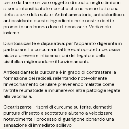
tanto da farne un vero oggetto di studio: negli ultimi anni
si sono intensificate le ricerche che ne hanno fatto una
delle spezie della salute.
Antinfiammatorio
,
antidolorifico
e
antiossidante
questo ingrediente nelle nostre ricette
promette una buona dose di benessere. Vediamolo
insieme.
Disintossicante e depurativa
: per l’apparato digerente in
particolare. La curcuma infatti è epatoprotettrice, ossia
aiuta a prevenire infiammazioni del fegato e della
cistifellea migliorandone il funzionamento
Antiossidante
: la curcuma è in grado di contrastare la
formazione dei radicali, rallentando notevolmente
l’invecchiamento cellulare prevenendo malattie come
l’artrite reumatoide e innumerevoli altre patologie legate
alla vecchiaia.
Cicatrizzante
: i rizomi di curcuma su ferite, dermatiti,
punture d’insetto e scottature aiutano a velocizzare
notevolmente il processo di guarigione donando una
sensazione di immediato sollievo