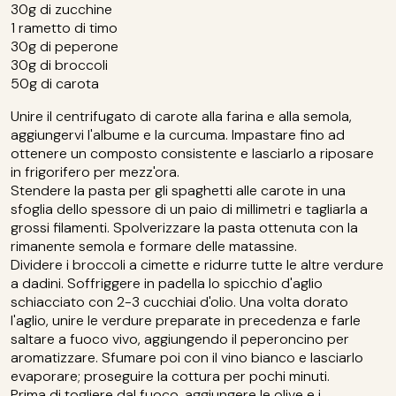
30g di zucchine
1 rametto di timo
30g di peperone
30g di broccoli
50g di carota
Unire il centrifugato di carote alla farina e alla semola,
aggiungervi l'albume e la curcuma. Impastare fino ad
ottenere un composto consistente e lasciarlo a riposare
in frigorifero per mezz'ora.
Stendere la pasta per gli spaghetti alle carote in una
sfoglia dello spessore di un paio di millimetri e tagliarla a
grossi filamenti. Spolverizzare la pasta ottenuta con la
rimanente semola e formare delle matassine.
Dividere i broccoli a cimette e ridurre tutte le altre verdure
a dadini. Soffriggere in padella lo spicchio d'aglio
schiacciato con 2-3 cucchiai d'olio. Una volta dorato
l'aglio, unire le verdure preparate in precedenza e farle
saltare a fuoco vivo, aggiungendo il peperoncino per
aromatizzare. Sfumare poi con il vino bianco e lasciarlo
evaporare; proseguire la cottura per pochi minuti.
Prima di togliere dal fuoco, aggiungere le olive e i