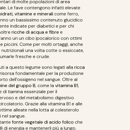
entari di molte popolazioni di area
le. Le fave contengono infatti elevate
idrati, vitamine e minerali
come ferro,
Hanno un bassissimo contenuto glucidico
te indicate per diabetici e per chi
noltre
ricche di acqua e fibre
e
anno un un cibo ipocalorico con ottimi
i e piccini. Come per molti ortaggi, anche
nutrizionali una volta cotte o essiccate,
sumarle fresche e crude.
iuti a questo legume sono legati alla
ricca
risorsa fondamentale per la produzione
porto dell’ossigeno nel sangue. Oltre al
mine del gruppo B
, come la
vitamina B1
,
di tiamina essenziale per il
ervoso e del metabolismo digestivo
colatorio. Grazie alla vitamina B1 e alle
ottime alleate nella lotta al colesterolo
li nel sangue.
rtante
fonte vegetale di acido folico
che
elli di energia e mantenerli più a lungo.