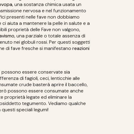
ovopa
, una sostanza chimica usata un
rasmissione nervosa e nel funzionamento
efici presenti nelle fave non dobbiamo
e ci aiuta a mantenere la pelle in salute e a
bili proprietà delle Fave non valgono,
avismo
, una parziale o totale assenza di
uto nei globuli rossi. Per questi soggetti
ne di fave fresche si manifestano
reazioni
e possono essere conservate sia
erenza di fagioli, ceci, lenticchie alle
onsumate crude basterà aprire il baccello,
e però possono essere consumate anche
 proprietà legate ed eliminare la
il cosiddetto tegumento. Vediamo qualche
questi speciali legumi!