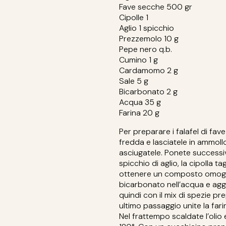
Fave secche 500 gr
Cipolle 1
Aglio 1 spicchio
Prezzemolo 10 g
Pepe nero q.b.
Cumino 1 g
Cardamomo 2 g
Sale 5 g
Bicarbonato 2 g
Acqua 35 g
Farina 20 g
Per preparare i falafel di fa
fredda e lasciatele in ammoll
asciugatele. Ponete successi
spicchio di aglio, la cipolla ta
ottenere un composto omogen
bicarbonato nell’acqua e agg
quindi con il mix di spezie
ultimo passaggio unite la fari
Nel frattempo scaldate l’olio