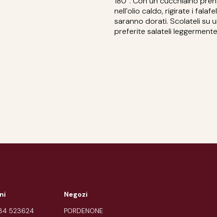
180°. Con un cucchiaino pren
nell’olio caldo, rigirate i fala
saranno dorati. Scolateli su 
preferite salateli leggermente. 
ni
Negozi
434 523624
PORDENONE