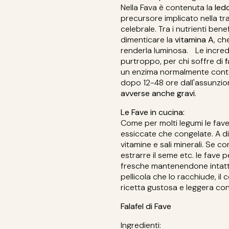
Nella Fava è contenuta la
led
precursore implicato nella t
celebrale. Tra i nutrienti ben
dimenticare la
vitamina A
, ch
renderla luminosa. Le incredi
purtroppo, per chi soffre di
f
un enzima normalmente conten
dopo 12-48 ore dall'assunzio
avverse anche gravi
.
Le Fave in cucina:
Come per molti legumi le fav
essiccate che congelate. A diff
vitamine e sali minerali. Se c
estrarre il seme etc. le fav
fresche mantenendone intatte
pellicola che lo racchiude, 
ricetta gustosa e leggera con 
Falafel di Fave
Ingredienti: