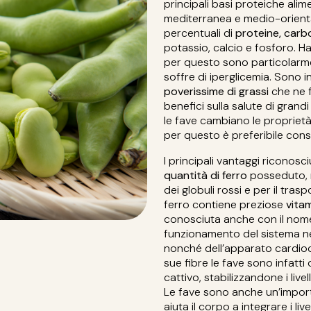
principali basi proteiche alim
mediterranea e medio-orienta
percentuali di
proteine, carbo
potassio, calcio e fosforo. 
per questo sono particolarmen
soffre di iperglicemia. Sono i
poverissime di grassi
che ne f
benefici sulla salute di grand
le fave cambiano le proprietà 
per questo è preferibile con
I principali vantaggi riconosc
quantità di ferro
posseduto, 
dei globuli rossi e per il tras
ferro contiene preziose
vita
conosciuta anche con il nome 
funzionamento del sistema n
nonché dell’apparato cardiocir
sue fibre le fave sono infatti 
cattivo, stabilizzandone i livel
Le fave sono anche un’impo
aiuta il corpo a integrare i liv