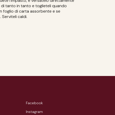
dete l’impasto, e versatelo direttamente
fel di tanto in tanto e toglieteli quando
un foglio di carta assorbente e se
Serviteli caldi.
Facebook
Instagram