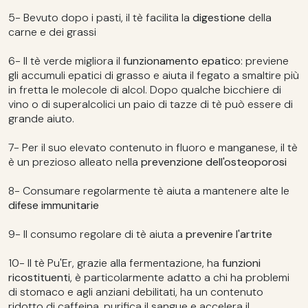
5- Bevuto dopo i pasti, il tè facilita la
digestione
della
carne e dei grassi
6- Il tè verde migliora il
funzionamento epatico
: previene
gli accumuli epatici di grasso e aiuta il fegato a smaltire più
in fretta le molecole di alcol. Dopo qualche bicchiere di
vino o di superalcolici un paio di tazze di tè può essere di
grande aiuto.
7- Per il suo elevato contenuto in fluoro e manganese, il tè
è un prezioso alleato nella
prevenzione dell'osteoporosi
8- Consumare regolarmente tè aiuta a mantenere alte le
difese immunitarie
9- Il consumo regolare di tè aiuta a
prevenire l'artrite
10- Il tè Pu'Er, grazie alla fermentazione, ha
funzioni
ricostituenti
, è particolarmente adatto a chi ha problemi
di stomaco e agli anziani debilitati, ha un contenuto
ridotto di caffeina, purifica il sangue e accelera il