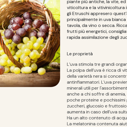
piante più antiche, la vite, ed 
viticoltura e la vitivinicoltur
gli Etruschi appresero quest’a
principalmente in uva bianca e
tavola, da vino o secca. Ricca
frutti più energetici, consiglia
rapida assimilazione degli zu
Le proprietà
L’uva stimola tre grandi organi
La polpa dell’uva è ricca di v
della varietà nera si concent
antinfiammatori. L’uva previen
minerali utili per l'assorbimen
anche a chi soffre di anemia, 
poche proteine e pochissimi g
zuccheri, glucosio e fruttosio
aumenta in caso dell’uva sult
Ha un alto contenuto di acqu
La melatonina contenuta aiuta 