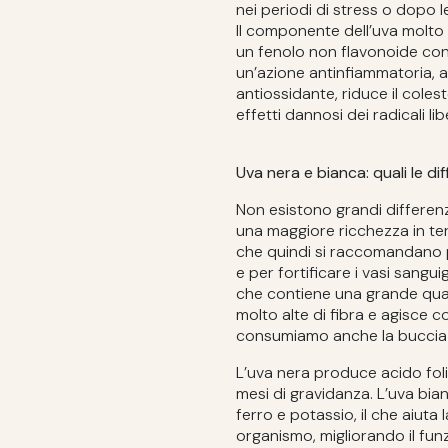
nei periodi di stress o dopo 
Il componente dell’uva molto i
un fenolo non flavonoide cont
un’azione antinfiammatoria, an
antiossidante, riduce il colest
effetti dannosi dei radicali lib
Uva nera e bianca: quali le di
Non esistono grandi differenz
una maggiore ricchezza in term
che quindi si raccomandano p
e per fortificare i vasi sanguig
che contiene una grande quan
molto alte di fibra e agisce 
consumiamo anche la buccia 
L’uva nera produce acido foli
mesi di gravidanza. L’uva bia
ferro e potassio, il che aiuta 
organismo, migliorando il fu