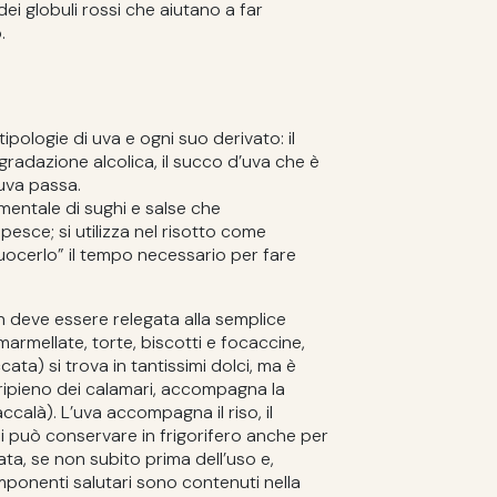
i globuli rossi che aiutano a far
.
 tipologie di uva e ogni suo derivato: il
gradazione alcolica, il succo d’uva che è
’uva passa.
amentale di sughi e salse che
sce; si utilizza nel risotto come
cuocerlo” il tempo necessario per fare
n deve essere relegata alla semplice
rmellate, torte, biscotti e focaccine,
ata) si trova in tantissimi dolci, ma è
 (ripieno dei calamari, accompagna la
ccalà). L’uva accompagna il riso, il
i può conservare in frigorifero anche per
ta, se non subito prima dell’uso e,
onenti salutari sono contenuti nella