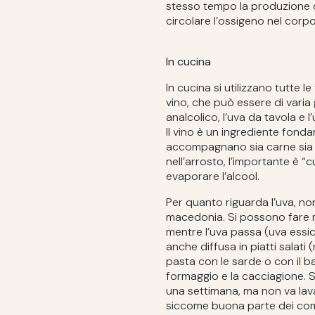
stesso tempo la produzione de
circolare l’ossigeno nel corpo
In cucina
In cucina si utilizzano tutte le
vino, che può essere di varia 
analcolico, l’uva da tavola e l
Il vino è un ingrediente fond
accompagnano sia carne sia pe
nell’arrosto, l’importante è “
evaporare l’alcool.
Per quanto riguarda l’uva, no
macedonia. Si possono fare ma
mentre l’uva passa (uva essicc
anche diffusa in piatti salati
pasta con le sarde o con il ba
formaggio e la cacciagione. S
una settimana, ma non va lava
siccome buona parte dei comp