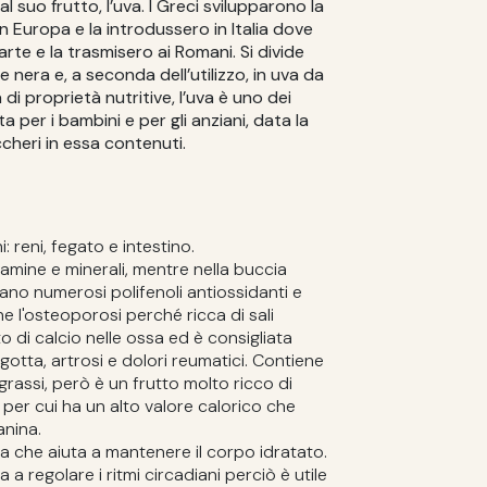
al suo frutto, l’uva. I Greci svilupparono la
a in Europa e la introdussero in Italia dove
rte e la trasmisero ai Romani. Si divide
 nera e, a seconda dell’utilizzo, in uva da
 di proprietà nutritive, l’uva è uno dei
ta per i bambini e per gli anziani, data la
ccheri in essa contenuti.
: reni, fegato e intestino.
itamine e minerali, mentre nella buccia
rano numerosi polifenoli antiossidanti e
e l'osteoporosi perché ricca di sali
to di calcio nelle ossa ed è consigliata
gotta, artrosi e dolori reumatici. Contiene
rassi, però è un frutto molto ricco di
 per cui ha un alto valore calorico che
anina.
a che aiuta a mantenere il corpo idratato.
a regolare i ritmi circadiani perciò è utile