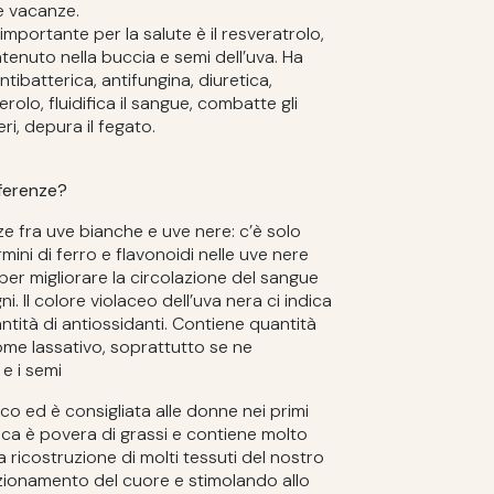
le vacanze.
mportante per la salute è il resveratrolo,
enuto nella buccia e semi dell’uva. Ha
tibatterica, antifungina, diuretica,
erolo, fluidifica il sangue, combatte gli
eri, depura il fegato.
fferenze?
e fra uve bianche e uve nere: c’è solo
ini di ferro e flavonoidi nelle uve nere
er migliorare la circolazione del sangue
ni. Il colore violaceo dell’uva nera ci indica
tità di antiossidanti. Contiene quantità
come lassativo, soprattutto se ne
e i semi
co ed è consigliata alle donne nei primi
nca è povera di grassi e contiene molto
la ricostruzione di molti tessuti del nostro
nzionamento del cuore e stimolando allo