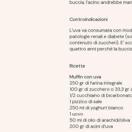
buccia, l’acino andrebbe man
Controindicazioni
L’uva va consumata con modera
patologie renali e diabete (s
contenuto di zuccheri). E’ sco
quattro anni perché la buccia
Ricette
Muffin con uva
250 gr di farina integrale
100 gr di zucchero o 33,3 gr di
1/2 cucchiaino di bicarbonat
1 pizzico di sale
250 ml di yoghurt bianco
1 uovo
50 ml di olio di arachidi/oliva
200 gr di acini d’uva