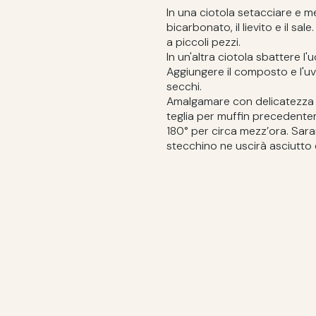
In una ciotola setacciare e me
bicarbonato, il lievito e il sale.
a piccoli pezzi.
In un'altra ciotola sbattere l'
Aggiungere il composto e l'uva
secchi.
Amalgamare con delicatezza e
teglia per muffin precedente
180° per circa mezz’ora. Sa
stecchino ne uscirà asciutto e