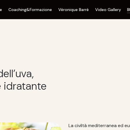
ne
Coaching&Formazione
Véronique Barré
Video Gallery
B
ell’uva,
e idratante
La civiltà mediterranea ed e