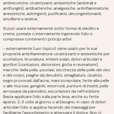
antimicotiche, cicatrizzanti, antisettiche (antivirali e
antifungini), antibatteriche, analgesiche, antinfiammatorie,
anestetiche, astringenti, purificanti, decongestionanti,
emollienti e lenitive.
Si può usare esternamente sotto forma di oleolito e
creme, pomate o internamente ingerendo l'olio o
compresse contenenti i principi attivi:
- esternamente (uso topico) viene usato per le sue
proprietà antinfiammatorie cicatrizzanti e antisettiche per
scottature, bruciature, eritemi solari, dolori articolari e
gonfiori (contusioni, distorsioni, gotta e reumatismi),
macchie della pelle, psoriasi, secchezza della pelle del viso
e del corpo, piaghe da decubito, smagliature, cicatrici,
segni provocati dall'acne, mani screpolate, ferite alla pelle
o alle mucose, gengiviti, emorroidi, punture di insetti, pelle
arrossata da pannolino, escoriazioni da raffreddore.
Basta applicare l'olio sulla parte lesa, anche su ferite
aperte, 2-3 volte al giorno o al bisogno. In caso di dolori
articolari l'olio si applica facendo dei massaggi per
facilitarne l'assorbimento e attenuare il dolore. Non ci