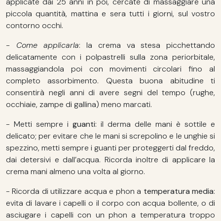
applicate dai 25 anni in poi, cercate di massaggiare una
piccola quantità, mattina e sera tutti i giorni, sul vostro
contorno occhi.
- Come applicarla
: la crema va stesa picchettando
delicatamente con i polpastrelli sulla zona periorbitale,
massaggiandola poi con movimenti circolari fino al
completo assorbimento. Questa buona abitudine ti
consentirà negli anni di avere segni del tempo (rughe,
occhiaie, zampe di gallina) meno marcati.
- Metti sempre i
guanti
: il derma delle mani è sottile e
delicato; per evitare che le mani si screpolino e le unghie si
spezzino, metti sempre i guanti per proteggerti dal freddo,
dai detersivi e dall’acqua. Ricorda inoltre di applicare la
crema mani almeno una volta al giorno.
- Ricorda di utilizzare acqua e phon a
temperatura media
:
evita di lavare i capelli o il corpo con acqua bollente, o di
asciugare i capelli con un phon a temperatura troppo