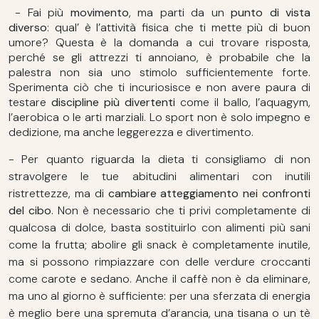
-
Fai più
movimento
, ma parti da un
punto di vista
diverso
: qual’ è l’attività fisica che ti mette più di buon
umore? Questa è la domanda a cui trovare risposta,
perché se gli attrezzi ti annoiano, è probabile che la
palestra non sia uno stimolo sufficientemente forte.
Sperimenta ciò che ti incuriosisce e non avere paura di
testare
discipline più divertenti
come il ballo, l’aquagym,
l’aerobica o le arti marziali. Lo sport non è solo impegno e
dedizione, ma anche leggerezza e divertimento.
- Per quanto riguarda la dieta ti consigliamo di non
stravolgere le tue abitudini alimentari con inutili
ristrettezze, ma di
cambiare atteggiamento nei confronti
del cibo
. Non è necessario che ti privi completamente di
qualcosa di dolce, basta sostituirlo con alimenti più sani
come la frutta; abolire gli snack è completamente inutile,
ma si possono rimpiazzare con delle verdure croccanti
come carote e sedano. Anche il caffè non è da eliminare,
ma uno al giorno è sufficiente: per una sferzata di energia
è meglio bere una spremuta d’arancia, una tisana o un tè