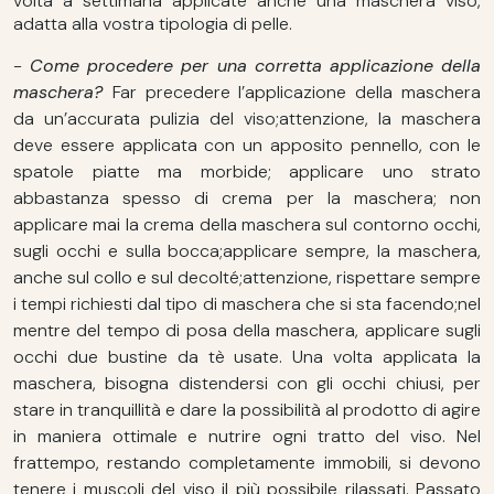
volta a settimana applicate anche una maschera viso,
adatta alla vostra tipologia di pelle.
-
Come procedere per una corretta applicazione della
maschera?
Far precedere l’applicazione della maschera
da un’accurata pulizia del viso;attenzione, la maschera
deve essere applicata con un apposito pennello, con le
spatole piatte ma morbide; applicare uno strato
abbastanza spesso di crema per la maschera; non
applicare mai la crema della maschera sul contorno occhi,
sugli occhi e sulla bocca;applicare sempre, la maschera,
anche sul collo e sul decolté;attenzione, rispettare sempre
i tempi richiesti dal tipo di maschera che si sta facendo;nel
mentre del tempo di posa della maschera, applicare sugli
occhi due bustine da tè usate. Una volta applicata la
maschera, bisogna distendersi con gli occhi chiusi, per
stare in tranquillità e dare la possibilità al prodotto di agire
in maniera ottimale e nutrire ogni tratto del viso. Nel
frattempo, restando completamente immobili, si devono
tenere i muscoli del viso il più possibile rilassati. Passato