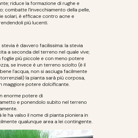
zante; riduce la formazione di rughe e
iso; combatte l’invecchiamento della pelle,
hie solari, è efficace contro acne e
 rendendoli più lucenti.
 stevia è davvero facilissima: la stevia
cita a seconda del terreno nel quale vive;
à foglie più piccole e con meno potere
zza, se invece è un terreno sciolto (è il
e bene l’acqua, non si asciuga facilmente
orrenziali) la pianta sarà più corposa,
un maggiore potere dolcificante.
 un enorme potere di
rametto e ponendolo subito nel terreno
eamente.
e ha valso il nome di pianta pioniera in
ilmente qualunque area a lei contingente.