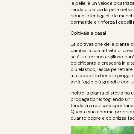
la pelle, è un veloce cicatriz
rende più liscia la pelle del v
riduce le lentiggini e le macc
dermatitie e rinforza i capelli
Coltivala a casa!
La coltivazione della pianta di
cambia la sua attività di cres
se è un terreno argilloso dar
dolcificante e crescerà in alte
più elastico, lascia penetrar
ma sopporta bene le pioggie t
avrà foglie più grandi e con 
Inoltre la pianta di stevia ha
propagazione: togliendo un 
tenderà a radicare spontan
Questa sua enorme proprietà l
quanto copre e colonizza fac