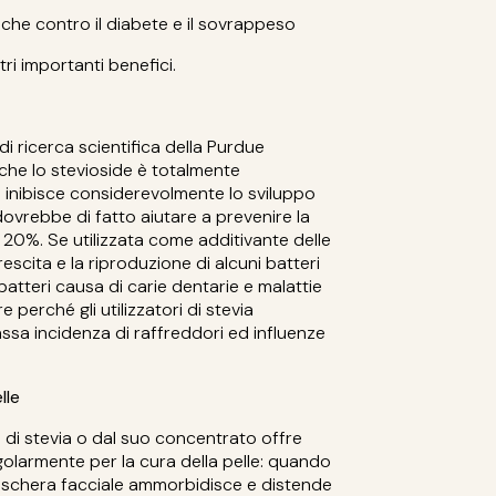
fiche contro il diabete e il sovrappeso
tri importanti benefici.
i ricerca scientifica della Purdue
che lo stevioside è totalmente
d inibisce considerevolmente lo sviluppo
 dovrebbe di fatto aiutare a prevenire la
l 20%.
Se utilizzata come additivante delle
crescita e la riproduzione di alcuni batteri
i batteri causa di carie dentarie e malattie
 perché gli utilizzatori di stevia
ssa incidenza di raffreddori ed influenze
lle
ia di stevia o dal suo concentrato offre
golarmente per la cura della pelle: quando
schera facciale ammorbidisce e distende