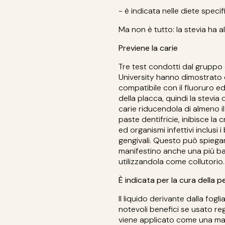
- è indicata nelle diete speci
Ma non è tutto: la stevia ha al
Previene la carie
Tre test condotti dal gruppo d
University hanno dimostrato 
compatibile con il fluoruro e
della placca, quindi la stevia
carie riducendola di almeno i
paste dentifricie, inibisce la 
ed organismi infettivi inclusi 
gengivali. Questo può spiegare
manifestino anche una più ba
utilizzandola come collutorio.
È indicata per la cura della pe
Il liquido derivante dalla fogl
notevoli benefici se usato re
viene applicato come una ma