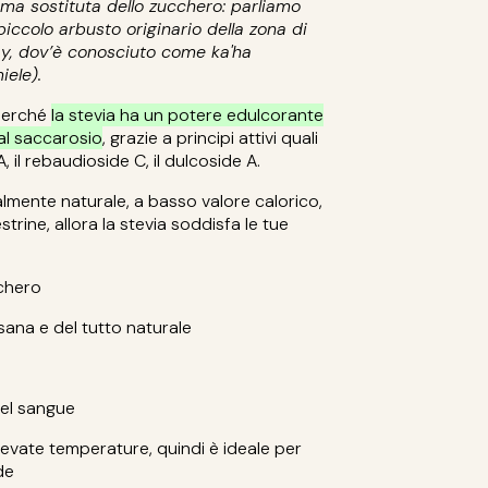
ima sostituta dello zucchero: parliamo
iccolo arbusto originario della zona di
ay, dov’è conosciuto come ka'ha
iele).
 perché
la stevia ha un potere edulcorante
al saccarosio
, grazie a principi attivi quali
A, il rebaudioside C, il dulcoside A.
almente naturale, a basso valore calorico,
rine, allora la stevia soddisfa le tue
cchero
sana e del tutto naturale
 del sangue
elevate temperature, quindi è ideale per
de