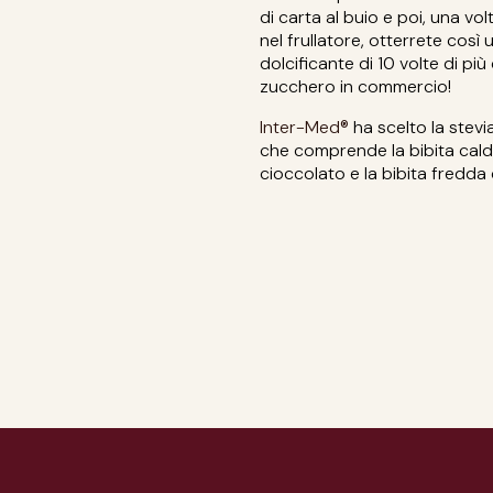
di carta al buio e poi, una v
nel frullatore, otterrete così
dolcificante di 10 volte di pi
zucchero in commercio!
Inter-Med®
ha scelto la stevi
che comprende la bibita calda 
cioccolato e la bibita fredd