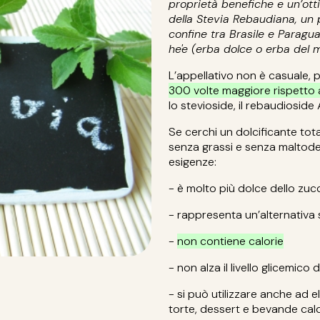
proprietà benefiche e un’ott
della Stevia Rebaudiana, un p
confine tra Brasile e Paragu
he'e (erba dolce o erba del m
L’appellativo non è casuale,
300 volte maggiore rispetto 
lo stevioside, il rebaudioside 
Se cerchi un dolcificante tot
senza grassi e senza maltodest
esigenze:
- è molto più dolce dello zu
- rappresenta un’alternativa 
-
non contiene calorie
- non alza il livello glicemico
- si può utilizzare anche ad 
torte, dessert e bevande cal