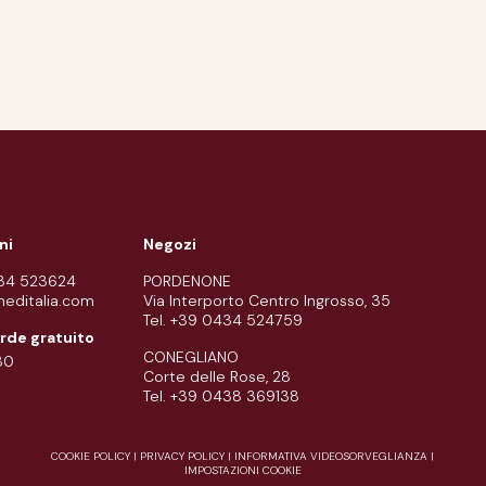
ni
Negozi
434 523624
PORDENONE
meditalia.com
Via Interporto Centro Ingrosso, 35
Tel. +39 0434 524759
rde gratuito
CONEGLIANO
80
Corte delle Rose, 28
Tel. +39 0438 369138
COOKIE POLICY
|
PRIVACY POLICY
|
INFORMATIVA VIDEOSORVEGLIANZA
|
IMPOSTAZIONI COOKIE