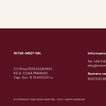
INTER-MED® SRL
Informazio
Tel. +39 0
info@inter
C.F./P.iva IT01333240933
R.E.A. CCIAA PN68692
Numero ve
Cap. Soc. € 15.600,00 i.v.
800.500.9
© COPYRIGHT 2026 INTER-MED® SRL. TUTTI I DIRITTI RISERVATI.