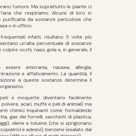
rano l’umore. Ma soprattutto le piante ci
’aria che respiriamo. Alcune di loro in
a purificarla da sostanze pericolose che
sa o in ufficio.
frequentati infatti, risultano 5 volte più
Presentano un’alta percentuale di sostanze
o colpire occhi, naso, gola e, in generale, il
essere emicrania, nausea, allergia,
ntrazione e affaticamento. La quantità, il
sizione a queste sostanze determina il
 organismo.
appeti e moquette diventano facilmente
 polvere, acari, muffe e peli di animali) ma
nti chimici inquinanti come formaldeide
a, gas dei fornelli, sacchetti di plastica,
aggi), xilene e toluene (che si sprigionano
opiatrici e adesivi), benzene (esalato dal
a (diffusa all’uso di molti detersivi).