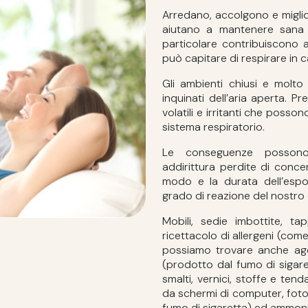
Arredano, accolgono e miglio
aiutano a mantenere sana l
particolare contribuiscono 
può capitare di respirare in ca
Gli ambienti chiusi e molto 
inquinati dell’aria aperta. 
volatili e irritanti che posson
sistema respiratorio.
Le conseguenze possono 
addirittura perdite di conce
modo e la durata dell’espo
grado di reazione del nostro
Mobili, sedie imbottite, t
ricettacolo di allergeni (come
possiamo trovare anche age
(prodotto dal fumo di sigarett
smalti, vernici, stoffe e tend
da schermi di computer, fotoc
fumo di sigaretta) ed ammoniac