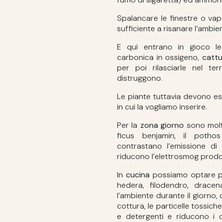
Spalancare le finestre o va
sufficiente a risanare l’ambie
E qui entrano in gioco le 
carbonica in ossigeno,
cattu
per poi rilasciarle nel te
distruggono.
Le piante tuttavia devono es
in cui la vogliamo inserire.
Per la
zona giorno
sono molto 
ficus benjamin, il potho
contrastano l’emissione di
riducono l’elettrosmog prodot
In
cucina
possiamo optare per
hedera, filodendro, dracen
l’ambiente durante il giorno, 
cottura, le particelle tossich
e detergenti e riducono i 