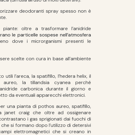
porizzare deodoranti spray spesso non è
nte.
piante: oltre a trasformare l’anidride
rano le particelle sospese nell’atmosfera
rreno dove i microrganismi presenti le
sere scelte con cura in base all’ambiente
utili l’areca, la spatifillo, l’hedera helix, il
s aureo, la tillandsia cyanea perché
 anidride carbonica durante il giorno e
to da eventuali apparecchi elettronici.
 una pianta di pothos aureo, spatifillo,
a janet craig che oltre ad ossigenare
contrastano i gas sprigionati dai fuochi di
e che si formano dopo l’utilizzo di detersivi
campi elettromagnetici che si creano in