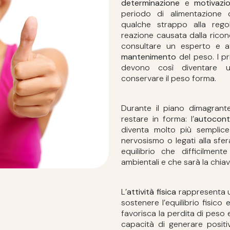
determinazione
e
motivazi
periodo di alimentazione 
qualche strappo alla rego
reazione causata dalla riconq
consultare un esperto e a
mantenimento
del peso. I pr
devono così diventare u
conservare il peso forma.
Durante il piano dimagrant
restare in forma: l’
autocont
diventa molto più semplice
nervosismo o legati alla sfe
equilibrio che difficilmen
ambientali e che sarà la chia
L’
attività fisica
rappresenta u
sostenere l’equilibrio fisic
favorisca la perdita di peso 
capacità di generare positiv