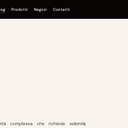
log
Prodotti
Negozi
Contatti
ività complessa che richiede
volontà
,