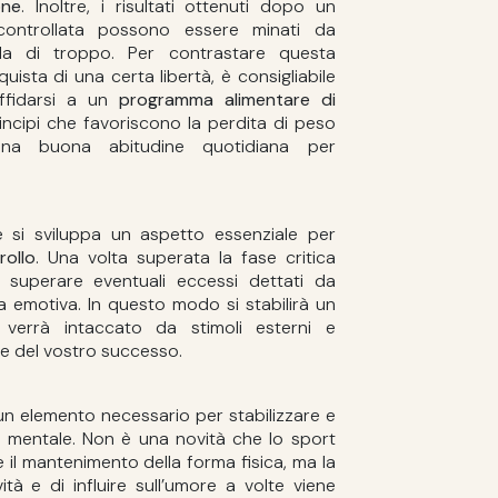
one
. Inoltre, i risultati ottenuti dopo un
controllata possono essere minati da
la di troppo. Per contrastare questa
uista di una certa libertà, è consigliabile
ffidarsi a un
programma alimentare di
incipi che favoriscono la perdita di peso
na buona abitudine quotidiana per
e si sviluppa un aspetto essenziale per
rollo
. Una volta superata la fase critica
 superare eventuali eccessi dettati da
ra emotiva. In questo modo si stabilirà un
te verrà intaccato da stimoli esterni e
ve del vostro successo.
n elemento necessario per stabilizzare e
o e mentale. Non è una novità che lo sport
e il mantenimento della forma fisica, ma la
ità e di influire sull’umore a volte viene