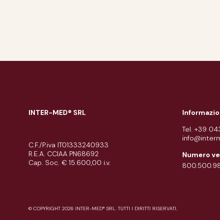
INTER-MED® SRL
Informazio
Tel. +39 0
info@inter
C.F./P.iva IT01333240933
R.E.A. CCIAA PN68692
Numero ve
Cap. Soc. € 15.600,00 i.v.
800.500.9
© COPYRIGHT 2026 INTER-MED® SRL. TUTTI I DIRITTI RISERVATI.