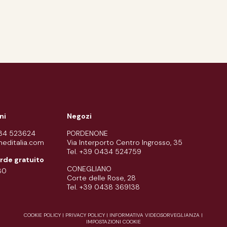
ni
Negozi
434 523624
PORDENONE
meditalia.com
Via Interporto Centro Ingrosso, 35
Tel. +39 0434 524759
rde gratuito
CONEGLIANO
80
Corte delle Rose, 28
Tel. +39 0438 369138
COOKIE POLICY
|
PRIVACY POLICY
|
INFORMATIVA VIDEOSORVEGLIANZA
|
IMPOSTAZIONI COOKIE