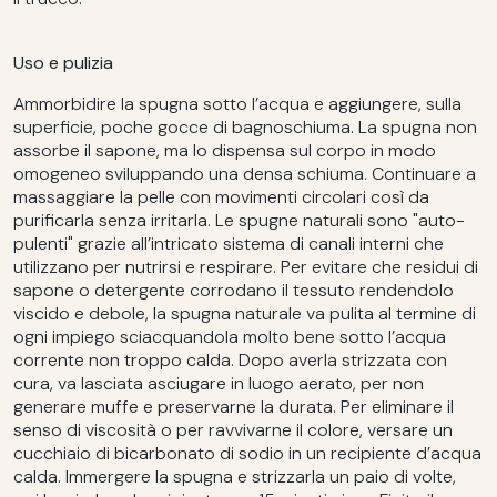
Uso e pulizia
Ammorbidire la spugna sotto l’acqua e aggiungere, sulla
superficie, poche gocce di bagnoschiuma. La spugna non
assorbe il sapone, ma lo dispensa sul corpo in modo
omogeneo sviluppando una densa schiuma. Continuare a
massaggiare la pelle con movimenti circolari così da
purificarla senza irritarla. Le spugne naturali sono "auto-
pulenti" grazie all’intricato sistema di canali interni che
utilizzano per nutrirsi e respirare. Per evitare che residui di
sapone o detergente corrodano il tessuto rendendolo
viscido e debole, la spugna naturale va pulita al termine di
ogni impiego sciacquandola molto bene sotto l’acqua
corrente non troppo calda. Dopo averla strizzata con
cura, va lasciata asciugare in luogo aerato, per non
generare muffe e preservarne la durata. Per eliminare il
senso di viscosità o per ravvivarne il colore, versare un
cucchiaio di bicarbonato di sodio in un recipiente d’acqua
calda. Immergere la spugna e strizzarla un paio di volte,