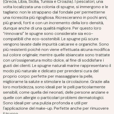
(Grecia, Libia, Sicilia, Tunisia e Croazia). I pescatori, una
volta localizzata una colonia di spugne, si immergono e le
tagliano: non le strappano dal fondale per permetterne
una ricrescita più rigogliosa. Ricresceranno in pochi anni,
più grandi, forti e con un incremento della loro densità,
dunque anche di una qualità migliore. Per questo loro
“rinnovarsi” le spugne sono considerate sia eco-
compatibili che eco-sostenibili. Le spugne più scure
vengono lavate dalle impurità calcaree e organiche. Sono
più resistenti poiché non viene effettuata alcuna modifica
sul colore originale; mentre quelle sbiancate sono trattate
con un’ossigenatura molto dolce, al fine di soddisfare i
gusti dei clienti. Le spugne naturali marine rappresentano il
modo più naturale e delicato per prendersi cura del
proprio corpo: perfette per massaggiare la pelle,
migliorarne la salute e stimolare la circolazione. Grazie alla
loro morbidezza, sono ideali per le pelli particolarmente
sensibili, come quella dei neonati, delle persone anziane e
quelle con allergie o particolari problemi dermatologici.
Sono ideali per una pulizia profonda e utili per
l'applicazione del make-up. Perfette anche per rimuovere
il trucco.