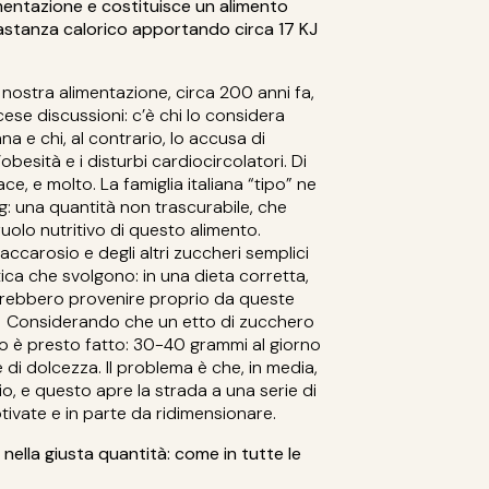
imentazione e costituisce un alimento
bastanza calorico apportando circa 17 KJ
ostra alimentazione, circa 200 anni fa,
ese discussioni: c’è chi lo considera
na e chi, al contrario, lo accusa di
obesità e i disturbi cardiocircolatori. Di
ce, e molto. La famiglia italiana “tipo” ne
: una quantità non trascurabile, che
ruolo nutritivo di questo alimento.
accarosio e degli altri zuccheri semplici
tica che svolgono: in una dieta corretta,
vrebbero provenire proprio da queste
.
Considerando che un etto di zucchero
olo è presto fatto: 30-40 grammi al giorno
di dolcezza. Il problema è che, in media,
, e questo apre la strada a una serie di
tivate e in parte da ridimensionare.
 nella giusta quantità: come in tutte le