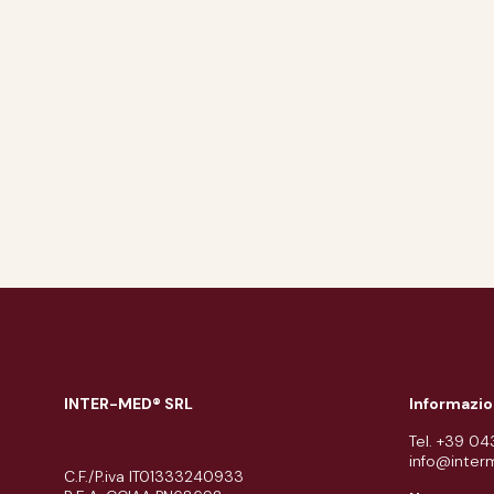
INTER-MED® SRL
Informazio
Tel. +39 0
info@inter
C.F./P.iva IT01333240933