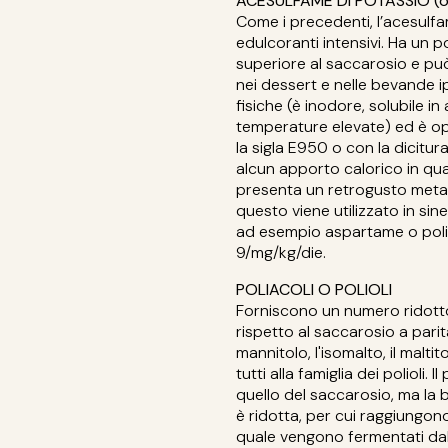
ACESULFAME DI POTASSIO (
Come i precedenti, l’acesulfa
edulcoranti intensivi. Ha un 
superiore al saccarosio e può
nei dessert e nelle bevande i
fisiche (è inodore, solubile in
temperature elevate) ed è o
la sigla E950 o con la dicitu
alcun apporto calorico in qu
presenta un retrogusto metal
questo viene utilizzato in sin
ad esempio aspartame o polia
9/mg/kg/die.
POLIACOLI O POLIOLI
Forniscono un numero ridotto
rispetto al saccarosio a parità
mannitolo, l'isomalto, il maltit
tutti alla famiglia dei polioli. 
quello del saccarosio, ma la b
è ridotta, per cui raggiungono 
quale vengono fermentati dall