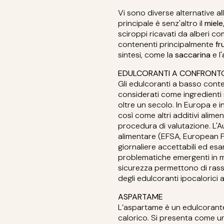
Vi sono diverse alternative all
principale è senz'altro il
miele
sciroppi ricavati da alberi co
contenenti principalmente
fr
sintesi, come la
saccarina
e l'
EDULCORANTI A CONFRONT
Gli edulcoranti a basso cont
considerati come ingredienti 
oltre un secolo. In Europa e in
così come altri additivi alime
procedura di valutazione. L'A
alimentare (EFSA, European Fo
giornaliere accettabili ed esami
problematiche emergenti in m
sicurezza permettono di rass
degli edulcoranti ipocalorici 
ASPARTAME
L’aspartame è un edulcorante 
calorico. Si presenta come u