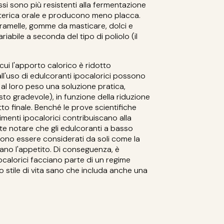
essi sono più resistenti alla fermentazione
tterica orale e producono meno placca.
caramelle, gomme da masticare, dolci e
riabile a seconda del tipo di poliolo (il
cui l'apporto calorico è ridotto
l'uso di edulcoranti ipocalorici possono
 al loro peso una soluzione pratica,
sto gradevole), in funzione della riduzione
to finale. Benché le prove scientifiche
imenti ipocalorici contribuiscano alla
te notare che gli edulcoranti a basso
no essere considerati da soli come la
nano l'appetito. Di conseguenza, è
ocalorici facciano parte di un regime
o stile di vita sano che includa anche una