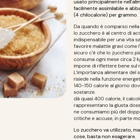
usato principalmente nell'al
facilmente assimilabile e ab
(4 chilocalorie) per grammo.
Da quando è comparso nella n
lo zucchero è al centro di acc
indispensabile per una vita sa
favorire malattie gravi come l’
sicuro c’è che lo zucchero pia
consuma ogni mese circa 2 kg
impone di riflettere bene sul 
L’importanza alimentare del s
risiede nella funzione energe
140-150 calorie al giorno do
sostanze
dà quasi 400 calorie, il calc
rappresentano la giusta dose 
ne consumiamo più del doppio
critiche e accuse, in parte mo
Lo zucchero va utilizzato, ma
cose, basta non esagerare.