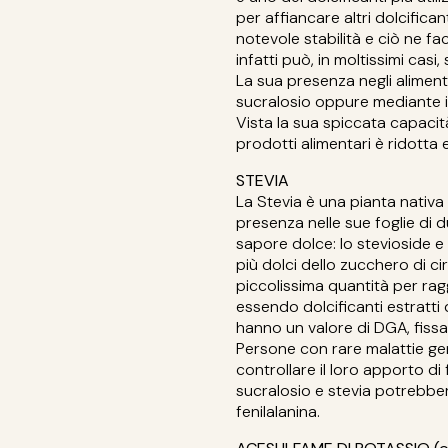
per affiancare altri dolcificant
notevole stabilità e ciò ne facil
infatti può, in moltissimi cas
La sua presenza negli alimen
sucralosio oppure mediante i
Vista la sua spiccata capacità 
prodotti alimentari è ridotta 
STEVIA
La Stevia è una pianta nativa
presenza nelle sue foglie di d
sapore dolce: lo stevioside e
più dolci dello zucchero di ci
piccolissima quantità per rag
essendo dolcificanti estratti d
hanno un valore di DGA, fissa
Persone con rare malattie ge
controllare il loro apporto di 
sucralosio e stevia potrebbero
fenilalanina.