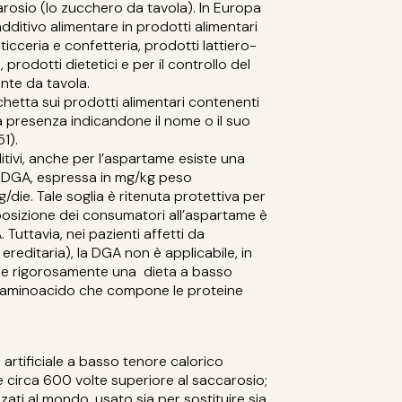
rosio (lo zucchero da tavola). In Europa
dditivo alimentare in prodotti alimentari
icceria e confetteria, prodotti lattiero-
rodotti dietetici e per il controllo del
te da tavola.
chetta sui prodotti alimentari contenenti
 presenza indicandone il nome o il suo
1).
itivi, anche per l’aspartame esiste una
 (DGA, espressa in mg/kg peso
die. Tale soglia è ritenuta protettiva per
posizione dei consumatori all’aspartame è
 Tuttavia, nei pazienti affetti da
 ereditaria), la DGA non è applicabile, in
e rigorosamente una dieta a basso
n aminoacido che compone le proteine
 artificiale a basso tenore calorico
 circa 600 volte superiore al saccarosio;
izzati al mondo, usato sia per sostituire sia