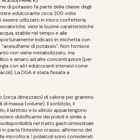
o ACESULFAME K)
me di potassio fa parte della classe degli
potere edulcorante circa 200 volte
 essere utilizzato in micro confetteria,
pocaloriche, viste le buone caratteristiche
 acqua, stabile nel tempo e alle
pportunamente indicato in etichetta con
ra “acesulfame di potassio”. Non fornisce
anto non viene metabolizzato, ma
lico e amaro ad alte concentrazioni (per
ergia con atri edulcoranti intensivi come
coli). La DGA è stata fissata a
 (circa dimezzato) di calorie per grammo
 di massa (volume). Il sorbitolo, il
olo, il lattitolo e lo xilitolo appartengono
Il potere dolcificante dei polioli è simile a
iodisponibilità nel tratto gastrointestinale
in parte l’intestino crasso, all’interno del
a microflora. I polialcoli sono considerati