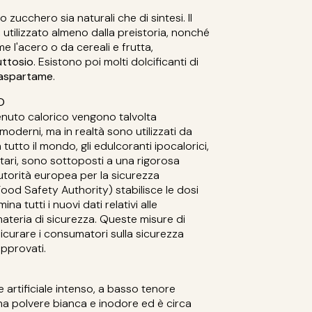
o zucchero sia naturali che di sintesi. Il
, utilizzato almeno dalla preistoria, nonché
me l'acero o da cereali e frutta,
uttosio
. Esistono poi molti dolcificanti di
aspartame
.
O
enuto calorico vengono talvolta
moderni, ma in realtà sono utilizzati da
 tutto il mondo, gli edulcoranti ipocalorici,
ntari, sono sottoposti a una rigorosa
utorità europea per la sicurezza
od Safety Authority) stabilisce le dosi
na tutti i nuovi dati relativi alle
ateria di sicurezza. Queste misure di
icurare i consumatori sulla sicurezza
approvati.
artificiale intenso, a basso tenore
na polvere bianca e inodore ed è circa