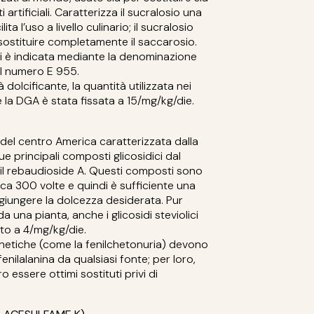
i artificiali. Caratterizza il sucralosio una
ita l’uso a livello culinario; il sucralosio
i, sostituire completamente il saccarosio.
ti è indicata mediante la denominazione
l numero E 955.
dolcificante, la quantità utilizzata nei
e la DGA è stata fissata a 15/mg/kg/die.
 del centro America caratterizzata dalla
ue principali composti glicosidici dal
 il rebaudioside A. Questi composti sono
rca 300 volte e quindi è sufficiente una
giungere la dolcezza desiderata. Pur
a una pianta, anche i glicosidi steviolici
to a 4/mg/kg/die.
netiche (come la fenilchetonuria) devono
fenilalanina da qualsiasi fonte; per loro,
 essere ottimi sostituti privi di