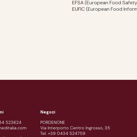
EFSA
(European Food Safety
EUFIC
(European Food Inform
ni
Negozi
434 523624
PORDENONE
meditalia.com
Via Interporto Centro Ingrosso, 35
Tel. +39 0434 524759