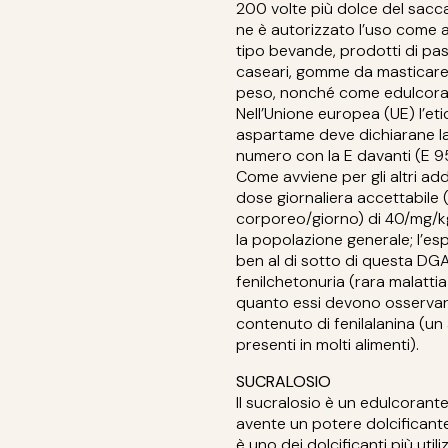
200 volte più dolce del sacca
ne è autorizzato l’uso come a
tipo bevande, prodotti di past
caseari, gomme da masticare, p
peso, nonché come edulcoran
Nell’Unione europea (UE) l’eti
aspartame deve dichiarane la
numero con la E davanti (E 95
Come avviene per gli altri add
dose giornaliera accettabile
corporeo/giorno) di 40/mg/kg/
la popolazione generale; l’es
ben al di sotto di questa DGA.
fenilchetonuria (rara malattia
quanto essi devono osservar
contenuto di fenilalanina (u
presenti in molti alimenti).
SUCRALOSIO
Il sucralosio è un edulcorante
avente un potere dolcificante
è uno dei dolcificanti più util