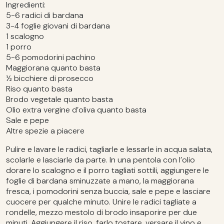
Ingredienti:
5-6 radici di bardana
3-4 foglie giovani di bardana
1 scalogno
1 porro
5-6 pomodorini pachino
Maggiorana quanto basta
½ bicchiere di prosecco
Riso quanto basta
Brodo vegetale quanto basta
Olio extra vergine d’oliva quanto basta
Sale e pepe
Altre spezie a piacere
Pulire e lavare le radici, tagliarle e lessarle in acqua salata,
scolarle e lasciarle da parte. In una pentola con l’olio
dorare lo scalogno e il porro tagliati sottili, aggiungere le
foglie di bardana sminuzzate a mano, la maggiorana
fresca, i pomodorini senza buccia, sale e pepe e lasciare
cuocere per qualche minuto. Unire le radici tagliate a
rondelle, mezzo mestolo di brodo insaporire per due
minuti. Aggiungere il riso, farlo tostare, versare il vino e