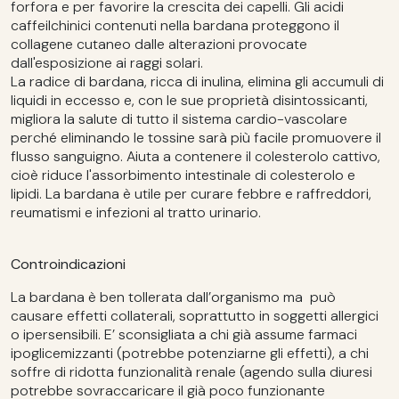
forfora e per favorire la crescita dei capelli. Gli acidi
caffeilchinici contenuti nella bardana proteggono il
collagene cutaneo dalle alterazioni provocate
dall'esposizione ai raggi solari.
La radice di bardana, ricca di inulina, elimina gli accumuli di
liquidi in eccesso e, con le sue proprietà disintossicanti,
migliora la salute di tutto il sistema cardio-vascolare
perché eliminando le tossine sarà più facile promuovere il
flusso sanguigno. Aiuta a contenere il colesterolo cattivo,
cioè riduce l'assorbimento intestinale di colesterolo e
lipidi. La bardana è utile per curare febbre e raffreddori,
reumatismi e infezioni al tratto urinario.
Controindicazioni
La bardana è ben tollerata dall’organismo ma può
causare effetti collaterali, soprattutto in soggetti allergici
o ipersensibili. E’ sconsigliata a chi già assume farmaci
ipoglicemizzanti (potrebbe potenziarne gli effetti), a chi
soffre di ridotta funzionalità renale (agendo sulla diuresi
potrebbe sovraccaricare il già poco funzionante