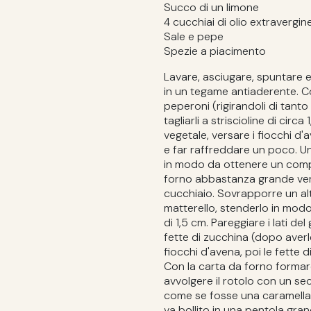
Succo di un limone
4 cucchiai di olio extravergi
Sale e pepe
Spezie a piacimento
Lavare, asciugare, spuntare e t
in un tegame antiaderente. C
peperoni (rigirandoli di tanto i
tagliarli a striscioline di circ
vegetale, versare i fiocchi d
e far raffreddare un poco. U
in modo da ottenere un comp
forno abbastanza grande vers
cucchiaio. Sovrapporre un alt
matterello, stenderlo in mod
di 1,5 cm. Pareggiare i lati d
fette di zucchina (dopo averl
fiocchi d'avena, poi le fette d
Con la carta da forno formar
avvolgere il rotolo con un se
come se fosse una caramella, 
va bollito in una pentola gra