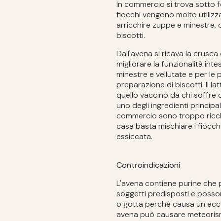
In commercio si trova sotto for
fiocchi vengono molto utilizz
arricchire zuppe e minestre, o
biscotti.
Dall'avena si ricava la crusca
migliorare la funzionalità int
minestre e vellutate e per le
preparazione di biscotti. Il l
quello vaccino da chi soffre d
uno degli ingredienti principal
commercio sono troppo ricchi 
casa basta mischiare i fiocch
essiccata.
Controindicazioni
L'avena contiene purine che 
soggetti predisposti e posson
o gotta perché causa un ecce
avena può causare meteorism