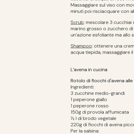
Massaggiare sul viso con movi
minuti poi risciacquare con 
Scrub
: mescolare 3 cucchiai d
marino grosso o zucchero di c
un’azione esfoliante ma allo 
Shampoo
: ottenere una cre
acqua tiepida, massaggiare il
L’avena in cucina
Rotolo di fiocchi d'avena all
Ingredienti:
3 zucchine medio-grandi
1 peperone giallo
1 peperone rosso
150g di provola affumicata
1⁄2 l di brodo vegetale
220g di fiocchi di avena picc
Per la salsina: