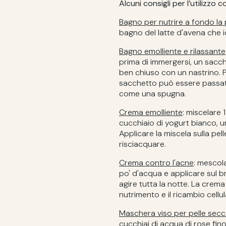
Alcuni consigli per l’utilizzo
Bagno per nutrire a fondo la 
bagno del latte d'avena che i
Bagno emolliente e rilassante
prima di immergersi, un sacch
ben chiuso con un nastrino. P
sacchetto può essere passato
come una spugna.
Crema emolliente
: miscelare 
cucchiaio di yogurt bianco, un
Applicare la miscela sulla pel
risciacquare.
Crema contro l'acne
: mescol
po' d'acqua e applicare sul b
agire tutta la notte. La crem
nutrimento e il ricambio cellul
Maschera viso per pelle sec
cucchiai di acqua di rose fi