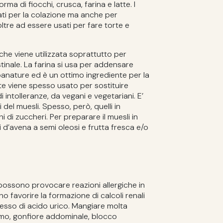
ma di fiocchi, crusca, farina e latte. I
ati per la colazione ma anche per
ltre ad essere usati per fare torte e
 che viene utilizzata soprattutto per
estinale. La farina si usa per addensare
 panature ed è un ottimo ingrediente per la
atte viene spesso usato per sostituire
i intolleranze, da vegani e vegetariani. E’
i del muesli. Spesso, però, quelli in
di zuccheri. Per preparare il muesli in
i d’avena a semi oleosi e frutta fresca e/o
possono provocare reazioni allergiche in
o favorire la formazione di calcoli renali
sso di acido urico. Mangiare molta
o, gonfiore addominale, blocco