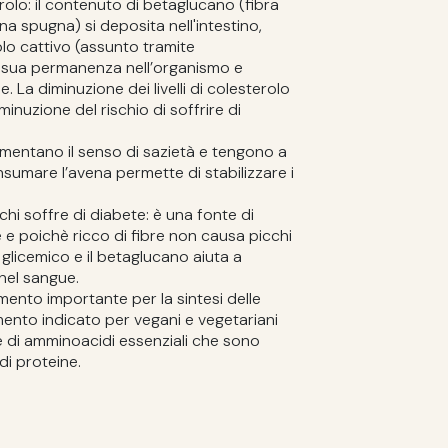
rolo: il contenuto di betaglucano (fibra
a spugna) si deposita nell'intestino,
olo cattivo (assunto tramite
la sua permanenza nell’organismo e
e. La diminuzione dei livelli di colesterolo
nuzione del rischio di soffrire di
umentano il senso di sazietà e tengono a
nsumare l’avena permette di stabilizzare i
hi soffre di diabete: è una fonte di
e e poichè ricco di fibre non causa picchi
 glicemico e il betaglucano aiuta a
i nel sangue.
emento importante per la sintesi delle
mento indicato per vegani e vegetariani
ne di amminoacidi essenziali che sono
di proteine.