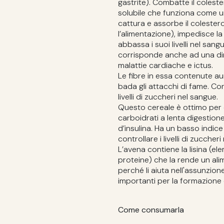
gastrite). Combatte il coleste
solubile che funziona come un
cattura e assorbe il colester
l’alimentazione), impedisce 
abbassa i suoi livelli nel sangu
corrisponde anche ad una dimi
malattie cardiache e ictus.
Le fibre in essa contenute a
bada gli attacchi di fame. Co
livelli di zuccheri nel sangue.
Questo cereale è ottimo per c
carboidrati a lenta digestion
d’insulina. Ha un basso indice
controllare i livelli di zuccher
L’avena contiene la lisina (el
proteine) che la rende un ali
perché li aiuta nell'assunzio
importanti per la formazione 
Come consumarla