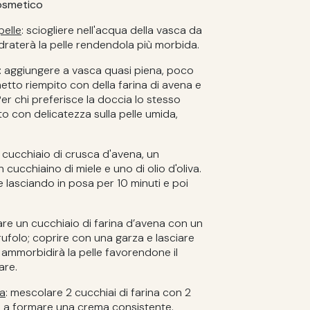
 cosmetico
pelle
: sciogliere nell'acqua della vasca da
draterà la pelle rendendola più morbida.
: aggiungere a vasca quasi piena, poco
etto riempito con della farina di avena e
er chi preferisce la doccia lo stesso
 con delicatezza sulla pelle umida,
1 cucchiaio di crusca d'avena, un
 cucchiaino di miele e uno di olio d'oliva.
le lasciando in posa per 10 minuti e poi
are un cucchiaio di farina d’avena con un
rufolo; coprire con una garza e lasciare
a ammorbidirà la pelle favorendone il
are.
ca
: mescolare 2 cucchiai di farina con 2
no a formare una crema consistente.