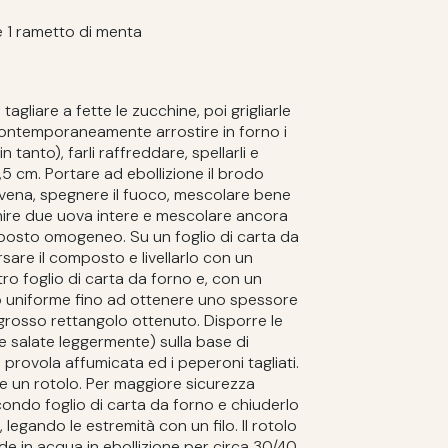
ne 1 rametto di menta
agliare a fette le zucchine, poi grigliarle
ontemporaneamente arrostire in forno i
n tanto), farli raffreddare, spellarli e
a 1,5 cm. Portare ad ebollizione il brodo
'avena, spegnere il fuoco, mescolare bene
nire due uova intere e mescolare ancora
osto omogeneo. Su un foglio di carta da
are il composto e livellarlo con un
ro foglio di carta da forno e, con un
o uniforme fino ad ottenere uno spessore
el grosso rettangolo ottenuto. Disporre le
e salate leggermente) sulla base di
i provola affumicata ed i peperoni tagliati.
e un rotolo. Per maggiore sicurezza
condo foglio di carta da forno e chiuderlo
legando le estremità con un filo. Il rotolo
nde in acqua in ebollizione per circa 30/40