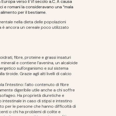
n Europa verso il VI secolo a.C. A causa
greci e romani la consideravano una “mala
alimento per il bestiame.
ntale nella dieta delle popolazioni
a è ancora un cereale poco utilizzato
drati, fibre, proteine e grassi insaturi
li minerali e contiene l’avenina, un alcaloide
ergetico sull'organismo e sul sistema
 tiroide. Grazie agli alti livelli di calcio
a l'intestino: l'alto contenuto di fibre
mente digeribile utile anche a chi soffre
esofageo. Ha proprietà diuretiche e
o intestinale in caso di stipsi e intestino
ato per le persone che hanno difficoltà di
enti o chi ha problemi di colite e