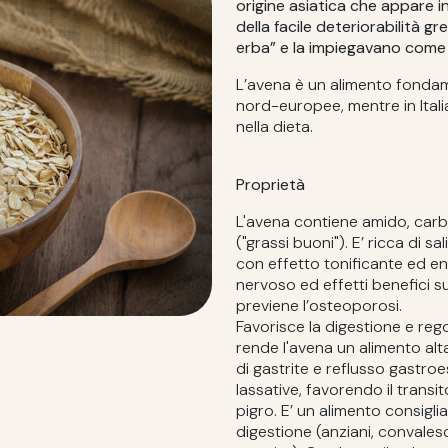
origine asiatica che appare i
della facile deteriorabilità 
erba” e la impiegavano come 
L’avena è un alimento fondame
nord-europee, mentre in Itali
nella dieta.
Proprietà
L'avena contiene amido, carboi
("grassi buoni"). E’ ricca di sa
con effetto tonificante ed en
nervoso ed effetti benefici sulla
previene l’osteoporosi.
Favorisce la digestione e regol
rende l'avena un alimento alta
di gastrite e reflusso gastro
lassative, favorendo il transit
pigro. E’ un alimento consigli
digestione (anziani, convalesc