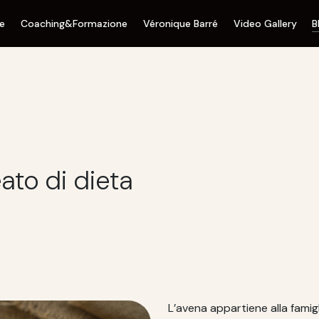
ne
Coaching&Formazione
Véronique Barré
Video Gallery
B
eato di dieta
L’avena appartiene alla famig