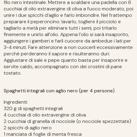
filo nero intestinale. Mettere a scaldare una padella con 6
cucchiai di olio extravergine di oliva a fuoco moderato, poi
unire i due spicchi d’aglio e farlo imbiondire. Nel frattempo
preparare il peperoncino: lavarlo, togliere il picciolo e
tagliarlo a metà per eliminare tutti i semi, poi tritarlo
finemente e unirlo all’olio. Appena l’olio si sarà insaporito,
aggiungere i gamberi e farli cuocere da ambedue i lati per
3-4 minuti. Fare attenzione a non cuocerli eccessivamente
perché perderanno il sapore e risulteranno duri.
Aggiustare di sale e pepe quanto basta per insaporire e
servite caldo, accompagnato con dei crostini di pane
tostato.
Spaghetti integrali con aglio nero (per 4 persone)
Ingredienti:
320 g di spaghetti integrali
4 cucchiai di olio extravergine di oliva
2 cucchiai di granella di nocciole (o nocciole spezzettate)
2 spicchi di aglio nero
1 manciata di foglie di menta fresca