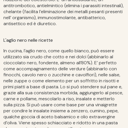
antitrombotico, antielmintico (elimina i parassiti intestinali),
chelante (facilita l’eliminazione dei metalli pesanti presenti
nell’ organismo), immunostimolante, antibatterico,
antisettico ed è diuretico.
L'aglio nero nelle ricette
In cucina, l’aglio nero, come quello bianco, può essere
utilizzato sia crudo che cotto e nei dolci (abbinarlo al
cioccolato nero, fondente, almeno all’80%). E’ perfetto
come accompagnamento delle verdure (abbinarlo con
finocchi, cavolo nero o zucchine e cavolfiori), nelle salse,
nelle zuppe o come elemento per un soffritto in risotti e
primi piatti a base di pasta. Lo si può stendere sul pane e,
grazie alla sua consistenza morbida, aggiungerlo al pesce,
carne e pollame, mescolarlo a riso, insalate e metterlo
sulla pizza. Si può usare come base per una vinaigrette
per condire le insalate insieme a zenzero, cumino, pepe,
qualche goccia di aceto balsamico e olio extravergine
d’oliva. Viene spesso schiacciato e ridotto in una pasta