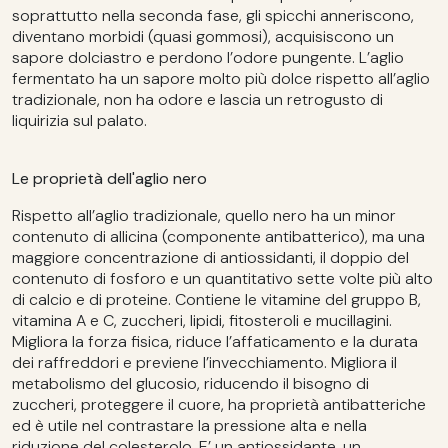
soprattutto nella seconda fase, gli spicchi anneriscono,
diventano morbidi (quasi gommosi), acquisiscono un
sapore dolciastro e perdono l’odore pungente. L’aglio
fermentato ha un sapore molto più dolce rispetto all’aglio
tradizionale, non ha odore e lascia un retrogusto di
liquirizia sul palato.
Le proprietà dell'aglio nero
Rispetto all’aglio tradizionale, quello nero ha un minor
contenuto di allicina (componente antibatterico), ma una
maggiore concentrazione di antiossidanti, il doppio del
contenuto di fosforo e un quantitativo sette volte più alto
di calcio e di proteine. Contiene le vitamine del gruppo B,
vitamina A e C, zuccheri, lipidi, fitosteroli e mucillagini.
Migliora la forza fisica, riduce l’affaticamento e la durata
dei raffreddori e previene l’invecchiamento. Migliora il
metabolismo del glucosio, riducendo il bisogno di
zuccheri, proteggere il cuore, ha proprietà antibatteriche
ed è utile nel contrastare la pressione alta e nella
riduzione del colesterolo. E’ un antiossidante, un