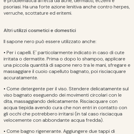
e problematica affetta da acne, dermatiti, eczemi e
psoriasi. Ha una forte azione lenitiva anche contro herpes,
verruche, scottature ed eritemi.
Altri utilizzi cosmetici e domestici
Il sapone nero può essere utilizzato anche:
• Per i capelli. E' particolarmente indicato in caso di cute
irritata o dermatite. Prima o dopo lo shampoo, applicare
una piccola quantità di sapone nero tra le mani, sfregare e
massaggiare il cuoio capelluto bagnato, poi risciacquare
accuratamente.
• Come detergente per il viso. Stendere delicatamente sul
viso bagnato eseguendo dei movimenti circolari con le
dita, massaggiando delicatamente. Risciacquare con
acqua tiepida avendo cura che non entri in contatto con
gli occhi che potrebbero irritarsi (in tal caso risciacqua
velocemente con abbondante acqua fredda).
• Come bagno rigenerante. Aggiungere due tappi di