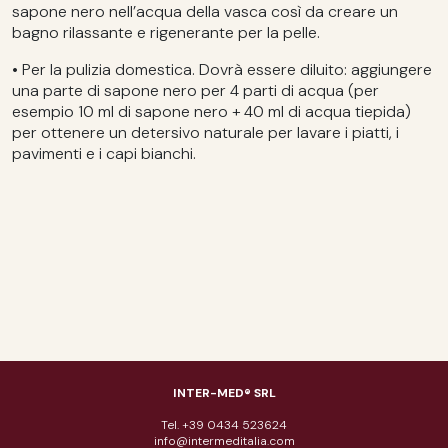
sapone nero nell’acqua della vasca così da creare un
bagno rilassante e rigenerante per la pelle.
• Per la pulizia domestica. Dovrà essere diluito: aggiungere
una parte di sapone nero per 4 parti di acqua (per
esempio 10 ml di sapone nero + 40 ml di acqua tiepida)
per ottenere un detersivo naturale per lavare i piatti, i
pavimenti e i capi bianchi.
INTER-MED® SRL
Tel. +39 0434 523624
info@intermeditalia.com