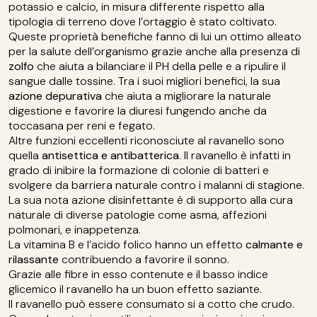
potassio e calcio, in misura differente rispetto alla
tipologia di terreno dove l’ortaggio è stato coltivato.
Queste proprietà benefiche fanno di lui un ottimo alleato
per la salute dell’organismo grazie anche alla presenza di
zolfo
che aiuta a bilanciare il PH della pelle e a ripulire il
sangue dalle tossine. Tra i suoi migliori benefici, la sua
azione depurativa
che aiuta a migliorare la naturale
digestione e favorire la diuresi fungendo anche da
toccasana per reni e fegato.
Altre funzioni eccellenti riconosciute al ravanello sono
quella
antisettica e antibatterica
. Il ravanello è infatti in
grado di inibire la formazione di colonie di batteri e
svolgere da barriera naturale contro i malanni di stagione.
La sua nota azione disinfettante è di supporto alla cura
naturale di diverse patologie come asma, affezioni
polmonari, e inappetenza.
La vitamina B e l’acido folico hanno un effetto
calmante e
rilassante
contribuendo a favorire il sonno.
Grazie alle fibre in esso contenute e il basso indice
glicemico il ravanello ha un buon effetto saziante.
Il ravanello può essere consumato si a cotto che crudo.