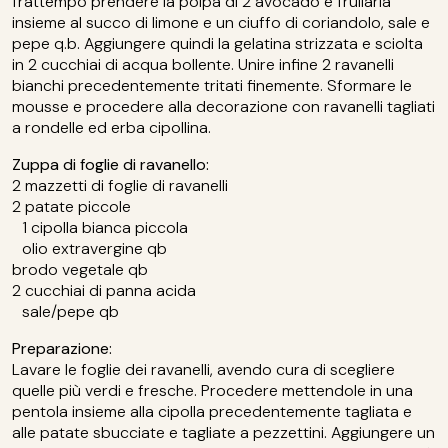
frattempo prendere la polpa di 2 avocado e frullarla
insieme al succo di limone e un ciuffo di coriandolo, sale e
pepe q.b. Aggiungere quindi la gelatina strizzata e sciolta
in 2 cucchiai di acqua bollente. Unire infine 2 ravanelli
bianchi precedentemente tritati finemente. Sformare le
mousse e procedere alla decorazione con ravanelli tagliati
a rondelle ed erba cipollina.
Zuppa di foglie di ravanello:
2 mazzetti di foglie di ravanelli
2 patate piccole
1 cipolla bianca piccola
olio extravergine qb
brodo vegetale qb
2 cucchiai di panna acida
sale/pepe qb
Preparazione:
Lavare le foglie dei ravanelli, avendo cura di scegliere
quelle più verdi e fresche. Procedere mettendole in una
pentola insieme alla cipolla precedentemente tagliata e
alle patate sbucciate e tagliate a pezzettini. Aggiungere un