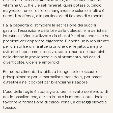
vitamina C, D, K e J e sali minerali, quali potassio, calcio,
magnesio, ferro, fosforo, manganese e selenio. Inoltre è
ricco di polifenoli, e in particolare di flavonoidi e tannini.
Ha la capacità di stimolare la secrezione dei succhi
gastrici, l’escrezione della bile dalla colecisti e la peristalsi
intestinale. Viene utilizzato da chi soffre di stitichezza e ha
problemi dell’apparato digerente. È anche un buon alleato
per chi soffre di malattie croniche del fegato. È meglio
evitarne il consumo intensivo, specialmente nei bambini,
nelle donne in gravidanza e in allattamento, nei casi di
diverticolite, ulcere e emorroidi.
Per scopi alimentari si utilizza il lungo stelo rossastro
principalmente per le marmellate, per i dolci, per amari
digestivi e nei cocktail per bilanciarne il sapore.
L’uso delle foglie è sconsigliato per l’elevato contenuto di
acido ossalico che, oltre a irritare la mucosa intestinale e
favorire la formazione di calcoli renali, a dosaggi elevati è
tossico.