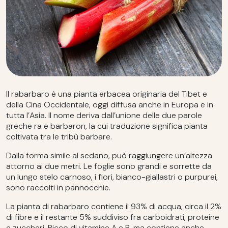
Il rabarbaro è una pianta erbacea originaria del Tibet e
della Cina Occidentale, oggi diffusa anche in Europa e in
tutta l’Asia. Il nome deriva dall’unione delle due parole
greche ra e barbaron, la cui traduzione significa pianta
coltivata tra le tribù barbare.
Dalla forma simile al sedano, può raggiungere un’altezza
attorno ai due metri. Le foglie sono grandi e sorrette da
un lungo stelo carnoso, i fiori, bianco-giallastri o purpurei,
sono raccolti in pannocchie.
La pianta di rabarbaro contiene il 93% di acqua, circa il 2%
di fibre e il restante 5% suddiviso fra carboidrati, proteine
e zuccheri. Ricco di vitamine A e B, ma contiene anche