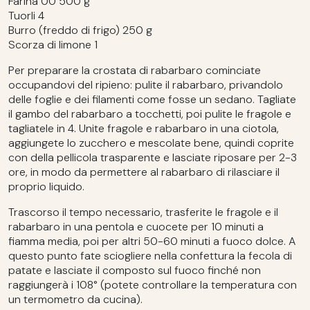
Farina 00 500 g
Tuorli 4
Burro (freddo di frigo) 250 g
Scorza di limone 1
Per preparare la crostata di rabarbaro cominciate
occupandovi del ripieno: pulite il rabarbaro, privandolo
delle foglie e dei filamenti come fosse un sedano. Tagliate
il gambo del rabarbaro a tocchetti, poi pulite le fragole e
tagliatele in 4. Unite fragole e rabarbaro in una ciotola,
aggiungete lo zucchero e mescolate bene, quindi coprite
con della pellicola trasparente e lasciate riposare per 2-3
ore, in modo da permettere al rabarbaro di rilasciare il
proprio liquido.
Trascorso il tempo necessario, trasferite le fragole e il
rabarbaro in una pentola e cuocete per 10 minuti a
fiamma media, poi per altri 50-60 minuti a fuoco dolce. A
questo punto fate sciogliere nella confettura la fecola di
patate e lasciate il composto sul fuoco finché non
raggiungerà i 108° (potete controllare la temperatura con
un termometro da cucina).