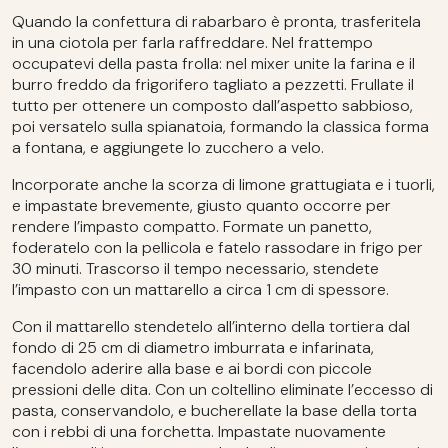
Quando la confettura di rabarbaro è pronta, trasferitela
in una ciotola per farla raffreddare. Nel frattempo
occupatevi della pasta frolla: nel mixer unite la farina e il
burro freddo da frigorifero tagliato a pezzetti. Frullate il
tutto per ottenere un composto dall’aspetto sabbioso,
poi versatelo sulla spianatoia, formando la classica forma
a fontana, e aggiungete lo zucchero a velo.
Incorporate anche la scorza di limone grattugiata e i tuorli,
e impastate brevemente, giusto quanto occorre per
rendere l’impasto compatto. Formate un panetto,
foderatelo con la pellicola e fatelo rassodare in frigo per
30 minuti. Trascorso il tempo necessario, stendete
l’impasto con un mattarello a circa 1 cm di spessore.
Con il mattarello stendetelo all’interno della tortiera dal
fondo di 25 cm di diametro imburrata e infarinata,
facendolo aderire alla base e ai bordi con piccole
pressioni delle dita. Con un coltellino eliminate l’eccesso di
pasta, conservandolo, e bucherellate la base della torta
con i rebbi di una forchetta. Impastate nuovamente