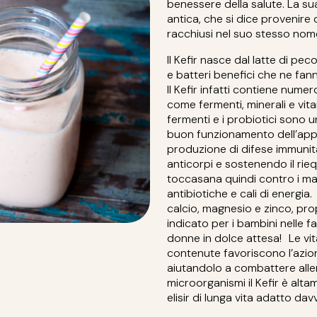
benessere della salute. La s
antica, che si dice provenire 
racchiusi nel suo stesso nom
Il Kefir nasce dal latte di pe
e batteri benefici che ne fan
Il Kefir infatti contiene numer
come fermenti, minerali e vit
fermenti e i probiotici sono u
buon funzionamento dell’appa
produzione di difese immunit
anticorpi e sostenendo il riequ
toccasana quindi contro i mal
antibiotiche e cali di energia. 
calcio, magnesio e zinco, pr
indicato per i bambini nelle fa
donne in dolce attesa! Le vit
contenute favoriscono l’azio
aiutandolo a combattere aller
microorganismi il Kefir è alta
elisir di lunga vita adatto davv