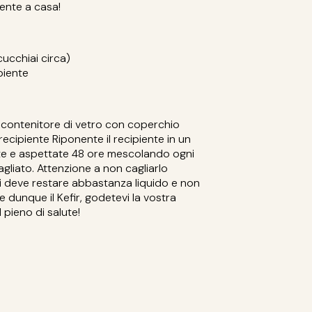
lmente a casa!
 cucchiai circa)
biente
un contenitore di vetro con coperchio
l recipiente Riponente il recipiente in un
e e aspettate 48 ore mescolando ogni
cagliato. Attenzione a non cagliarlo
tti deve restare abbastanza liquido e non
 dunque il Kefir, godetevi la vostra
 pieno di salute!