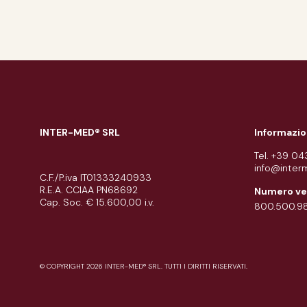
INTER-MED® SRL
Informazio
Tel. +39 0
info@inter
C.F./P.iva IT01333240933
R.E.A. CCIAA PN68692
Numero ve
Cap. Soc. € 15.600,00 i.v.
800.500.9
© COPYRIGHT 2026 INTER-MED® SRL. TUTTI I DIRITTI RISERVATI.