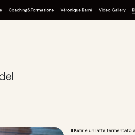
ne
Coaching&Formazione
Véronique Barré
Video Gallery
B
 del
Il
Kefir
è un latte fermentato a