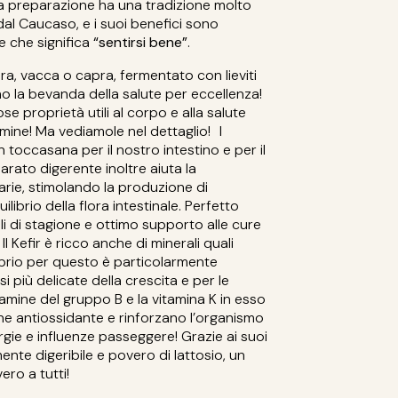
ua preparazione ha una tradizione molto
dal Caucaso, e i suoi benefici sono
e che significa
“sentirsi bene”
.
cora, vacca o capra, fermentato con lieviti
no la bevanda della salute per eccellenza!
ose proprietà utili al corpo e alla salute
amine! Ma vediamole nel dettaglio! I
n toccasana per il nostro intestino e per il
rato digerente inoltre aiuta la
arie, stimolando la produzione di
ilibrio della flora intestinale. Perfetto
i di stagione e ottimo supporto alle cure
Il Kefir è ricco anche di minerali quali
oprio per questo è particolarmente
si più delicate della crescita e per le
amine del gruppo B e la vitamina K in esso
ne antiossidante e rinforzano l’organismo
gie e influenze passeggere! Grazie ai suoi
mente digeribile e povero di lattosio, un
ero a tutti!