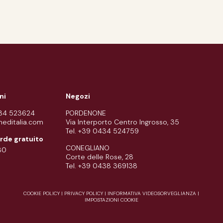
ni
Negozi
434 523624
PORDENONE
meditalia.com
Via Interporto Centro Ingrosso, 35
Tel. +39 0434 524759
rde gratuito
CONEGLIANO
80
Corte delle Rose, 28
Tel. +39 0438 369138
COOKIE POLICY
|
PRIVACY POLICY
|
INFORMATIVA VIDEOSORVEGLIANZA
|
IMPOSTAZIONI COOKIE