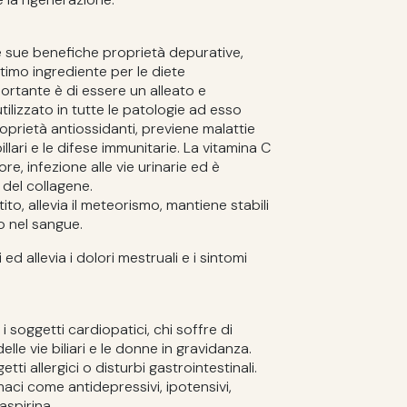
e sue benefiche proprietà depurative,
ttimo ingrediente per le diete
portante è di essere un alleato e
tilizzato in tutte le patologie ad esso
oprietà antiossidanti, previene malattie
illari e le difese immunitarie. La vitamina C
re, infezione alle vie urinarie ed è
del collagene.
tito, allevia il meteorismo, mantiene stabili
olo nel sangue.
 ed allevia i dolori mestruali e i sintomi
 soggetti cardiopatici, chi soffre di
lle vie biliari e le donne in gravidanza.
ti allergici o disturbi gastrointestinali.
maci come antidepressivi, ipotensivi,
aspirina.