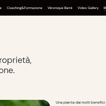
ne
Coaching&Formazione
Véronique Barré
Video Gallery
B
roprietà,
ione.
Una pianta dai molti benefici 