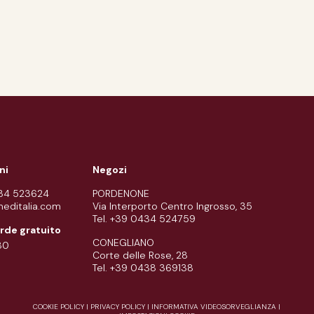
ni
Negozi
434 523624
PORDENONE
meditalia.com
Via Interporto Centro Ingrosso, 35
Tel. +39 0434 524759
rde gratuito
CONEGLIANO
80
Corte delle Rose, 28
Tel. +39 0438 369138
COOKIE POLICY
|
PRIVACY POLICY
|
INFORMATIVA VIDEOSORVEGLIANZA
|