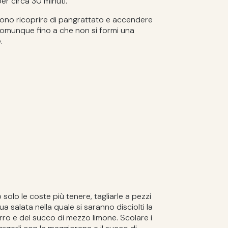
er circa 30 minuti.
ssono ricoprire di pangrattato e accendere
i o comunque fino a che non si formi una
.
olo le coste più tenere, tagliarle a pezzi
 salata nella quale si saranno disciolti la
rro e del succo di mezzo limone. Scolare i