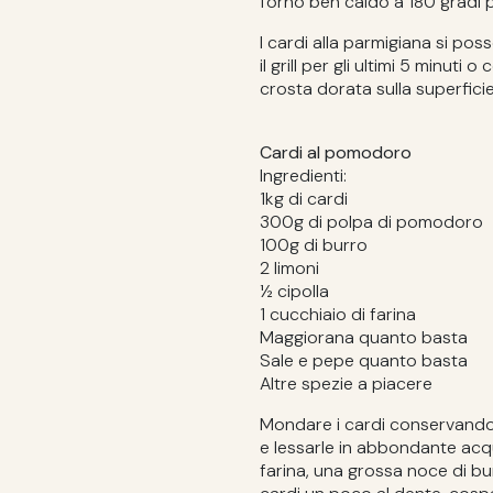
forno ben caldo a 180 gradi p
I cardi alla parmigiana si po
il grill per gli ultimi 5 minut
crosta dorata sulla superficie
Cardi al pomodoro
Ingredienti:
1kg di cardi
300g di polpa di pomodoro
100g di burro
2 limoni
½ cipolla
1 cucchiaio di farina
Maggiorana quanto basta
Sale e pepe quanto basta
Altre spezie a piacere
Mondare i cardi conservando s
e lessarle in abbondante acqua
farina, una grossa noce di bu