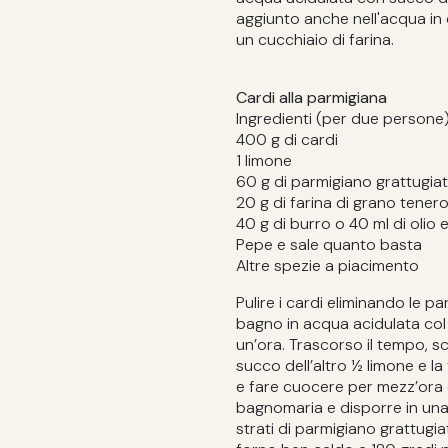
aggiunto anche nell'acqua in
un cucchiaio di farina.
Cardi alla parmigiana
Ingredienti (per due persone)
400 g di cardi
1 limone
60 g di parmigiano grattugia
20 g di farina di grano tener
40 g di burro o 40 ml di olio 
Pepe e sale quanto basta
Altre spezie a piacimento
Pulire i cardi eliminando le par
bagno in acqua acidulata col 
un’ora. Trascorso il tempo, sc
succo dell’altro ½ limone e la 
e fare cuocere per mezz’ora da
bagnomaria e disporre in una p
strati di parmigiano grattugi