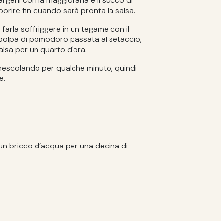
rgerli con la maggiorana e il succo di
aporire fin quando sarà pronta la salsa.
 e farla soffriggere in un tegame con il
 polpa di pomodoro passata al setaccio,
alsa per un quarto d'ora.
e, mescolando per qualche minuto, quindi
e.
n un bricco d’acqua per una decina di