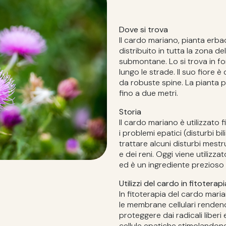
Dove si trova
Il cardo mariano, pianta erbac
distribuito in tutta la zona d
submontane. Lo si trova in for
lungo le strade. Il suo fiore
da robuste spine. La pianta 
fino a due metri.
Storia
Il cardo mariano è utilizzato f
i problemi epatici (disturbi bil
trattare alcuni disturbi mestrua
e dei reni. Oggi viene utilizza
ed è un ingrediente prezioso 
Utilizzi del cardo in fitoterapi
In fitoterapia del cardo marian
le membrane cellulari rendendo
proteggere dai radicali liberi 
cellule epatiche stimolandone