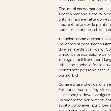
Tintura di cardo mariano
Il cardo mariano si trova in 
tintura madre è fatta con estr
madre è fatta con la pianta fr
commercio anche in forma di 
In cucina: come cucinare il c
Del cardo si consumano i gambi 
diverse ricette con i cardi. S
umido. La preparazione dei ca
impiega a pulirli che per il l
utilizzano anche le foglie cru
Monferrato possono essere 
più morbidi.
Come evitare che i cardi ann
Per conservarli nel frigorife
settimana) si deve avvolgere la
un sacchetto per alimenti con
subito dopo averli puliti, per
acqua acidulata con succo di 