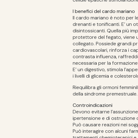
I benefici del cardo mariano
Il cardo mariano è noto per l
drenanti e tonificanti. E’ un o
disintossicanti. Quella più im
protettore del fegato, viene u
collegato. Possiede grandi pr
cardiovascolari, rinforza i cap
contrasta influenza, raffreddo
necessaria per la formazione 
E’ un digestivo, stimola l’appe
i livelli di glicemia e colester
Riequilibra gli ormoni femminili
della sindrome premestruale.
Controindicazioni
Devono evitarne l’assunzione i
ipertensione e di ostruzione de
Può causare reazioni nei sogget
Può interagire con alcuni far
trattamenti chemioterapici e 