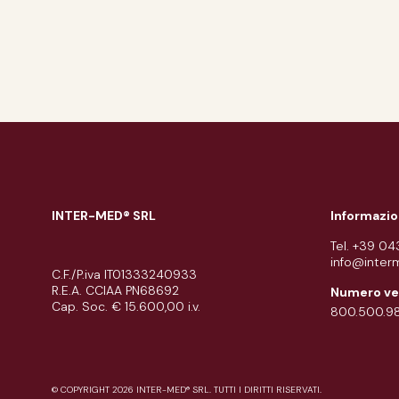
INTER-MED® SRL
Informazio
Tel. +39 0
info@inter
C.F./P.iva IT01333240933
R.E.A. CCIAA PN68692
Numero ve
Cap. Soc. € 15.600,00 i.v.
800.500.9
© COPYRIGHT 2026 INTER-MED® SRL. TUTTI I DIRITTI RISERVATI.