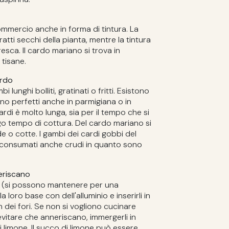
commercio anche in forma di tintura. La
atti secchi della pianta, mentre la tintura
esca. Il cardo mariano si trova in
tisane.
ardo
lunghi bolliti, gratinati o fritti. Esistono
ono perfetti anche in parmigiana o in
rdi è molto lunga, sia per il tempo che si
ungo tempo di cottura. Del cardo mariano si
de o cotte. I gambi dei cardi gobbi del
consumati anche crudi in quanto sono
eriscano
ro (si possono mantenere per una
 loro base con dell'alluminio e inserirli in
 dei fori. Se non si vogliono cucinare
 evitare che anneriscano, immergerli in
limone. Il succo di limone può essere