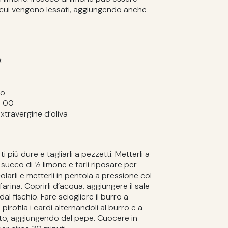
 cui vengono lessati, aggiungendo anche
:
to
o 00
extravergine d’oliva
ti più dure e tagliarli a pezzetti. Metterli a
succo di ½ limone e farli riposare per
olarli e metterli in pentola a pressione col
farina. Coprirli d’acqua, aggiungere il sale
l fischio. Fare sciogliere il burro a
irofila i cardi alternandoli al burro e a
ato, aggiungendo del pepe. Cuocere in