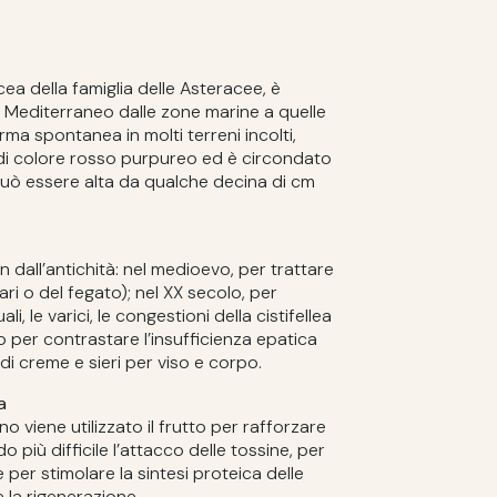
ea della famiglia delle Asteracee, è
el Mediterraneo dalle zone marine a quelle
ma spontanea in molti terreni incolti,
 è di colore rosso purpureo ed è circondato
può essere alta da qualche decina di cm
in dall’antichità: nel medioevo, per trattare
iari o del fegato); nel XX secolo, per
li, le varici, le congestioni della cistifellea
to per contrastare l’insufficienza epatica
di creme e sieri per viso e corpo.
a
o viene utilizzato il frutto per rafforzare
 più difficile l’attacco delle tossine, per
e per stimolare la sintesi proteica delle
 la rigenerazione.