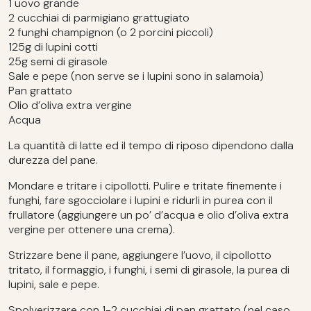
1 uovo grande
2 cucchiai di parmigiano grattugiato
2 funghi champignon (o 2 porcini piccoli)
125g di lupini cotti
25g semi di girasole
Sale e pepe (non serve se i lupini sono in salamoia)
Pan grattato
Olio d’oliva extra vergine
Acqua
La quantità di latte ed il tempo di riposo dipendono dalla
durezza del pane.
Mondare e tritare i cipollotti. Pulire e tritate finemente i
funghi, fare sgocciolare i lupini e ridurli in purea con il
frullatore (aggiungere un po’ d’acqua e olio d’oliva extra
vergine per ottenere una crema).
Strizzare bene il pane, aggiungere l’uovo, il cipollotto
tritato, il formaggio, i funghi, i semi di girasole, la purea di
lupini, sale e pepe.
Spolverizzare con 1-2 cucchiai di pan grattato (nel caso