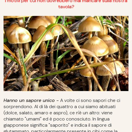
I motivi per cui non dovrebbero mai mancare sulla nostra
tavola?
Hanno un sapore unico -
A volte ci sono sapori che ci
sorprendono. Al di là dei quattro a cui siamo abituati
(dolce, salato, amaro e aspro), ce n'è un altro: viene
chiamato "umami" ed è poco conosciuto. In lingua
giapponese significa "saporito" e indica il sapore di
glutammato, particolarmente presente in cibi come la