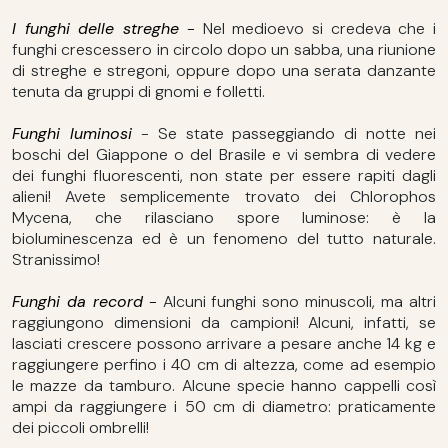
I funghi delle streghe
-
Nel medioevo si credeva che i
funghi crescessero in circolo dopo un sabba, una riunione
di streghe e stregoni, oppure dopo una serata danzante
tenuta da gruppi di gnomi e folletti.
Funghi luminosi
- Se state passeggiando di notte nei
boschi del Giappone o del Brasile e vi sembra di vedere
dei funghi fluorescenti, non state per essere rapiti dagli
alieni! Avete semplicemente trovato dei Chlorophos
Mycena, che rilasciano spore luminose: è la
bioluminescenza ed è un fenomeno del tutto naturale.
Stranissimo!
Funghi da record
-
Alcuni funghi sono minuscoli, ma altri
raggiungono dimensioni da campioni! Alcuni, infatti, se
lasciati crescere possono arrivare a pesare anche 14 kg e
raggiungere perfino i 40 cm di altezza, come ad esempio
le mazze da tamburo. Alcune specie hanno cappelli così
ampi da raggiungere i 50 cm di diametro: praticamente
dei piccoli ombrelli!