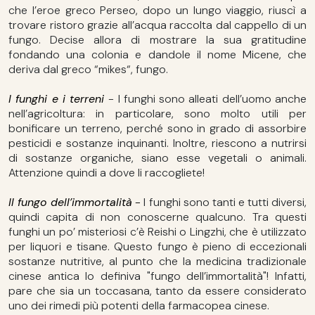
che l’eroe greco Perseo, dopo un lungo viaggio, riuscì a
trovare ristoro grazie all’acqua raccolta dal cappello di un
fungo. Decise allora di mostrare la sua gratitudine
fondando una colonia e dandole il nome Micene, che
deriva dal greco “mikes“, fungo.
I funghi e i terreni
- I funghi sono alleati dell’uomo anche
nell’agricoltura: in particolare, sono molto utili per
bonificare un terreno, perché sono in grado di assorbire
pesticidi e sostanze inquinanti. Inoltre, riescono a nutrirsi
di sostanze organiche, siano esse vegetali o animali.
Attenzione quindi a dove li raccogliete!
Il fungo dell’immortalità
-
I funghi sono tanti e tutti diversi,
quindi capita di non conoscerne qualcuno. Tra questi
funghi un po’ misteriosi c’è Reishi o Lingzhi, che è utilizzato
per liquori e tisane. Questo fungo è pieno di eccezionali
sostanze nutritive, al punto che la medicina tradizionale
cinese antica lo definiva "fungo dell’immortalità"! Infatti,
pare che sia un toccasana, tanto da essere considerato
uno dei rimedi più potenti della farmacopea cinese.