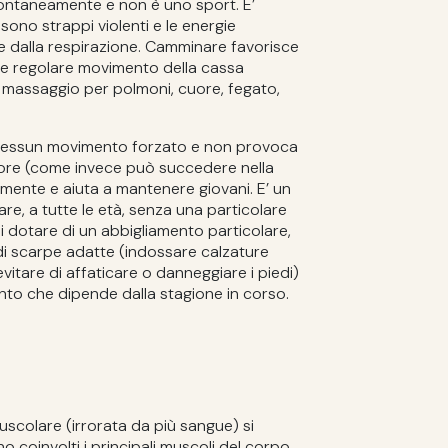
ontaneamente e non è uno sport. E’
 sono strappi violenti e le energie
dalla respirazione. Camminare favorisce
nto e regolare movimento della cassa
n massaggio per polmoni, cuore, fegato,
nessun movimento forzato e non provoca
ore (come invece può succedere nella
a mente e aiuta a mantenere giovani. E’ un
re, a tutte le età, senza una particolare
 dotare di un abbigliamento particolare,
di scarpe adatte (indossare calzature
tare di affaticare o danneggiare i piedi)
to che dipende dalla stagione in corso.
muscolare (irrorata da più sangue) si
o coinvolti i principali muscoli del corpo,