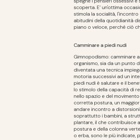
spegne i pensieri ossessivi e s
scoperta. E’ un'ottima occasio
stimola la socialità, l'incontr
abitudini della quotidianità d
piano o veloce, perché ciò c
Camminare a piedi nudi
Gimnopodismo: camminare a pi
organismo, sia da un punto di 
diventata una tecnica impiega
motoria successivi ad un inte
piedi nudi è salutare e il ben
lo stimolo della capacità di r
nello spazio e del movimento
corretta postura, un maggiore
andare incontro a distorsioni
soprattutto i bambini, a strutt
plantare, il che contribuisce 
postura e della colonna verte
o erba, sono le più indicate,