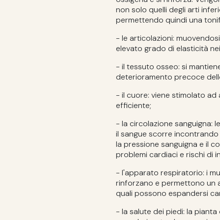
non solo quelli degli arti infer
permettendo quindi una tonif
- le articolazioni: muovendo
elevato grado di elasticità nei
- il tessuto osseo: si mantie
deterioramento precoce dell
- il cuore: viene stimolato a
efficiente;
- la circolazione sanguigna: l
il sangue scorre incontrando
la pressione sanguigna e il co
problemi cardiaci e rischi di in
- l'apparato respiratorio: i m
rinforzano e permettono un a
quali possono espandersi car
- la salute dei piedi: la pia