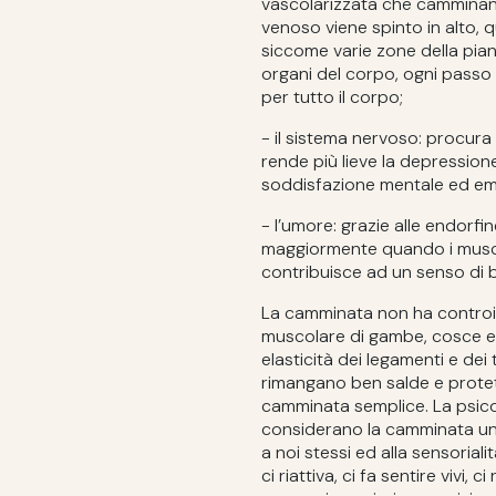
vascolarizzata che camminand
venoso viene spinto in alto, q
siccome varie zone della pia
organi del corpo, ogni passo
per tutto il corpo;
- il sistema nervoso: procura
rende più lieve la depression
soddisfazione mentale ed em
- l’umore: grazie alle endorfi
maggiormente quando i muscoli
contribuisce ad un senso di 
La camminata non ha controindi
muscolare di gambe, cosce e g
elasticità dei legamenti e dei 
rimangano ben salde e protett
camminata semplice. La psicol
considerano la camminata un v
a noi stessi ed alla sensorial
ci riattiva, ci fa sentire vivi, 