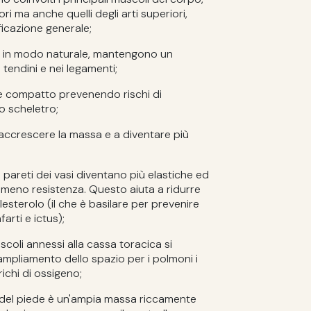
iori ma anche quelli degli arti superiori,
icazione generale;
si in modo naturale, mantengono un
 tendini e nei legamenti;
ne compatto prevenendo rischi di
o scheletro;
d accrescere la massa e a diventare più
e pareti dei vasi diventano più elastiche ed
 meno resistenza. Questo aiuta a ridurre
lesterolo (il che è basilare per prevenire
farti e ictus);
uscoli annessi alla cassa toracica si
mpliamento dello spazio per i polmoni i
ichi di ossigeno;
nta del piede è un'ampia massa riccamente