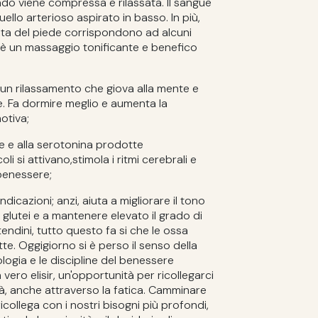
o viene compressa e rilassata. Il sangue
uello arterioso aspirato in basso. In più,
nta del piede corrispondono ad alcuni
 è un massaggio tonificante e benefico
 un rilassamento che giova alla mente e
e. Fa dormire meglio e aumenta la
otiva;
ne e alla serotonina prodotte
 si attivano,stimola i ritmi cerebrali e
benessere;
cazioni; anzi, aiuta a migliorare il tono
lutei e a mantenere elevato il grado di
tendini, tutto questo fa si che le ossa
e. Oggigiorno si è perso il senso della
ogia e le discipline del benessere
ero elisir, un'opportunità per ricollegarci
ità, anche attraverso la fatica. Camminare
ci ricollega con i nostri bisogni più profondi,