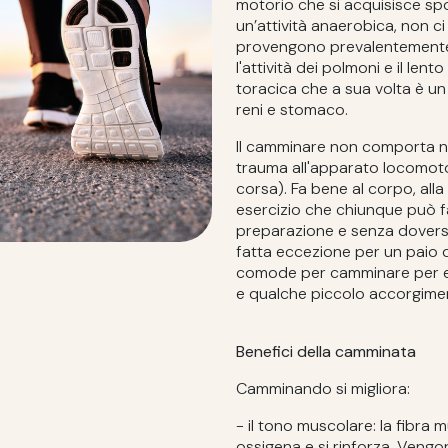
motorio che si acquisisce sp
un’attività anaerobica, non ci
provengono prevalentemente 
l'attività dei polmoni e il le
toracica che a sua volta è u
reni e stomaco.
Il camminare non comporta 
trauma all'apparato locomot
corsa). Fa bene al corpo, all
esercizio che chiunque può fa
preparazione e senza doversi
fatta eccezione per un paio 
comode per camminare per evi
e qualche piccolo accorgimen
Benefici della camminata
Camminando si migliora:
- il tono muscolare: la fibra 
ossigena e si rinforza. Vengon