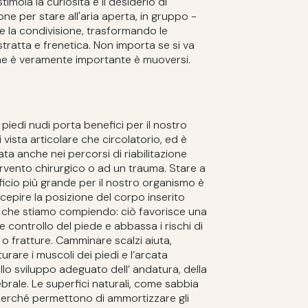
timola la curiosità e il desiderio di
ne per stare all'aria aperta, in gruppo -
o e la condivisione, trasformando le
istratta e frenetica. Non importa se si va
he è veramente importante è muoversi.
edi nudi porta benefici per il nostro
vista articolare che circolatorio, ed è
ta anche nei percorsi di riabilitazione
rvento chirurgico o ad un trauma. Stare a
eficio più grande per il nostro organismo è
ecepire la posizione del corpo inserito
 che stiamo compiendo: ciò favorisce una
 controllo del piede e abbassa i rischi di
 o fratture. Camminare scalzi aiuta,
urare i muscoli dei piedi e l’arcata
allo sviluppo adeguato dell’ andatura, della
brale. Le superfici naturali, come sabbia
 perché permettono di ammortizzare gli