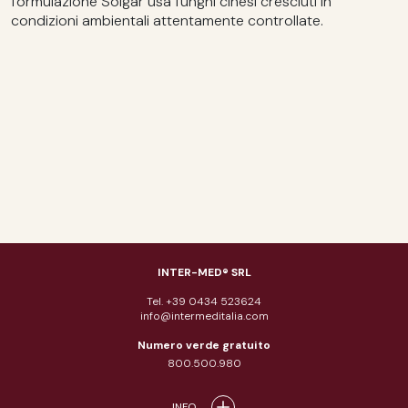
formulazione Solgar usa funghi cinesi cresciuti in
condizioni ambientali attentamente controllate.
INTER-MED® SRL
Tel. +39 0434 523624
info@intermeditalia.com
Numero verde gratuito
800.500.980
INFO