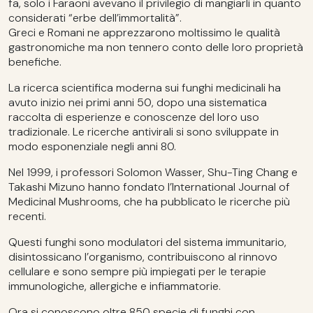
fa, solo i Faraoni avevano il privilegio di mangiarli in quanto
considerati “erbe dell’immortalità”.
Greci e Romani ne apprezzarono moltissimo le qualità
gastronomiche ma non tennero conto delle loro proprietà
benefiche.
La ricerca scientifica moderna sui funghi medicinali ha
avuto inizio nei primi anni 50, dopo una sistematica
raccolta di esperienze e conoscenze del loro uso
tradizionale. Le ricerche antivirali si sono sviluppate in
modo esponenziale negli anni 80.
Nel 1999, i professori Solomon Wasser, Shu-Ting Chang e
Takashi Mizuno hanno fondato l’International Journal of
Medicinal Mushrooms, che ha pubblicato le ricerche più
recenti.
Questi funghi sono modulatori del sistema immunitario,
disintossicano l’organismo, contribuiscono al rinnovo
cellulare e sono sempre più impiegati per le terapie
immunologiche, allergiche e infiammatorie.
Ora si conoscono oltre 850 specie di funghi con