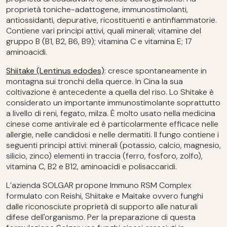
proprietà toniche-adattogene, immunostimolanti,
antiossidanti, depurative, ricostituenti e antinfiammatorie.
Contiene vari principi attivi, quali minerali; vitamine del
gruppo B (B1, B2, B6, B9); vitamina C e vitamina E; 17
aminoacidi.
Shiitake (Lentinus edodes)
: cresce spontaneamente in
montagna sui tronchi della querce. In Cina la sua
coltivazione è antecedente a quella del riso. Lo Shitake è
considerato un importante immunostimolante soprattutto
a livello di reni, fegato, milza. È molto usato nella medicina
cinese come antivirale ed è particolarmente efficace nelle
allergie, nelle candidosi e nelle dermatiti. Il fungo contiene i
seguenti principi attivi: minerali (potassio, calcio, magnesio,
silicio, zinco) elementi in traccia (ferro, fosforo, zolfo),
vitamina C, B2 e B12, aminoacidi e polisaccaridi.
L’azienda SOLGAR propone Immuno RSM Complex
formulato con Reishi, Shiitake e Maitake ovvero funghi
dalle riconosciute proprietà di supporto alle naturali
difese dell'organismo. Per la preparazione di questa