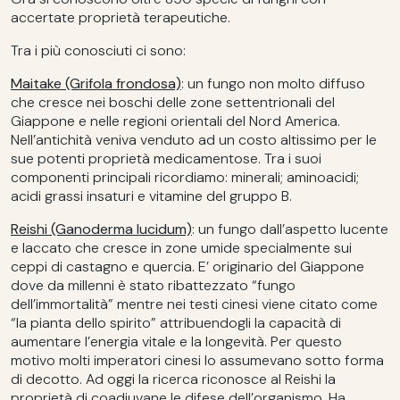
accertate proprietà terapeutiche.
Tra i più conosciuti ci sono:
Maitake (Grifola frondosa)
: un fungo non molto diffuso
che cresce nei boschi delle zone settentrionali del
Giappone e nelle regioni orientali del Nord America.
Nell’antichità veniva venduto ad un costo altissimo per le
sue potenti proprietà medicamentose. Tra i suoi
componenti principali ricordiamo: minerali; aminoacidi;
acidi grassi insaturi e vitamine del gruppo B.
Reishi (Ganoderma lucidum)
: un fungo dall’aspetto lucente
e laccato che cresce in zone umide specialmente sui
ceppi di castagno e quercia. E’ originario del Giappone
dove da millenni è stato ribattezzato “fungo
dell’immortalità” mentre nei testi cinesi viene citato come
“la pianta dello spirito” attribuendogli la capacità di
aumentare l’energia vitale e la longevità. Per questo
motivo molti imperatori cinesi lo assumevano sotto forma
di decotto. Ad oggi la ricerca riconosce al Reishi la
proprietà di coadiuvane le difese dell’organismo. Ha