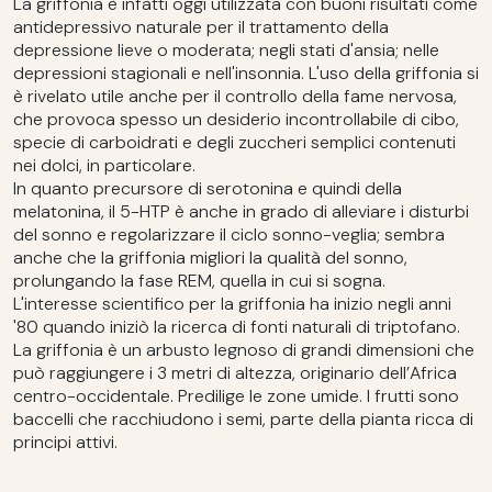
La griffonia è infatti oggi utilizzata con buoni risultati come
antidepressivo naturale per il trattamento della
depressione lieve o moderata; negli stati d'ansia; nelle
depressioni stagionali e nell'insonnia. L'uso della griffonia si
è rivelato utile anche per il controllo della fame nervosa,
che provoca spesso un desiderio incontrollabile di cibo,
specie di carboidrati e degli zuccheri semplici contenuti
nei dolci, in particolare.
In quanto precursore di serotonina e quindi della
melatonina, il 5-HTP è anche in grado di alleviare i disturbi
del sonno e regolarizzare il ciclo sonno-veglia; sembra
anche che la griffonia migliori la qualità del sonno,
prolungando la fase REM, quella in cui si sogna.
L'interesse scientifico per la griffonia ha inizio negli anni
'80 quando iniziò la ricerca di fonti naturali di triptofano.
La griffonia è un arbusto legnoso di grandi dimensioni che
può raggiungere i 3 metri di altezza, originario dell’Africa
centro-occidentale. Predilige le zone umide. I frutti sono
baccelli che racchiudono i semi, parte della pianta ricca di
principi attivi.