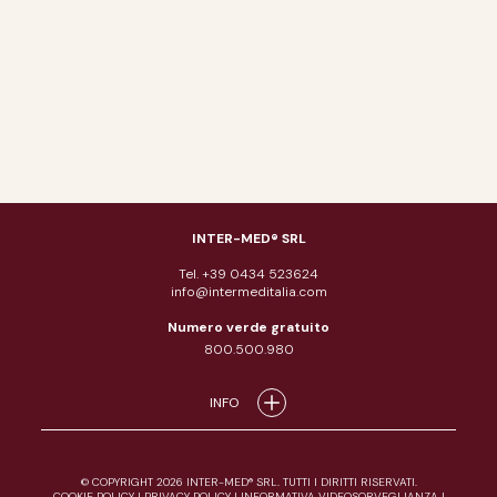
INTER-MED® SRL
Tel. +39 0434 523624
info@intermeditalia.com
Numero verde gratuito
800.500.980
INFO
© COPYRIGHT 2026 INTER-MED® SRL. TUTTI I DIRITTI RISERVATI.
COOKIE POLICY
|
PRIVACY POLICY
|
INFORMATIVA VIDEOSORVEGLIANZA
|