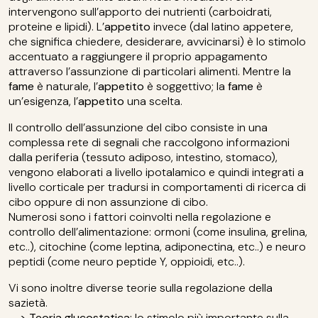
intervengono sull’apporto dei nutrienti (carboidrati,
proteine e lipidi). L’
appetito
invece (dal latino appetere,
che significa chiedere, desiderare, avvicinarsi) è lo stimolo
accentuato a raggiungere il proprio appagamento
attraverso l’assunzione di particolari alimenti. Mentre la
fame
è naturale, l’
appetito
è soggettivo; la
fame
è
un’esigenza, l’
appetito
una scelta.
Il controllo dell’assunzione del cibo consiste in una
complessa rete di segnali che raccolgono informazioni
dalla periferia (tessuto adiposo, intestino, stomaco),
vengono elaborati a livello ipotalamico e quindi integrati a
livello corticale per tradursi in comportamenti di ricerca di
cibo oppure di non assunzione di cibo.
Numerosi sono i fattori coinvolti nella regolazione e
controllo dell’alimentazione: ormoni (come insulina, grelina,
etc..), citochine (come leptina, adiponectina, etc..) e neuro
peptidi (come neuro peptide Y, oppioidi, etc..).
Vi sono inoltre diverse teorie sulla regolazione della
sazietà.
--> Teoria glucostatica:
lo stimolo più importante sulla