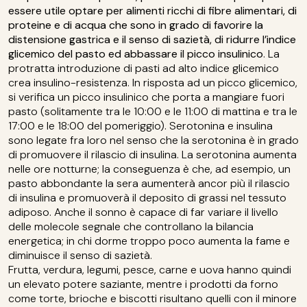
essere utile optare per alimenti ricchi di fibre alimentari, di
proteine e di acqua che sono in grado di favorire la
distensione gastrica e il senso di sazietà, di ridurre l’indice
glicemico del pasto ed abbassare il picco insulinico
. La
protratta introduzione di pasti ad alto indice glicemico
crea insulino-resistenza. In risposta ad un picco glicemico,
si verifica un picco insulinico che porta a mangiare fuori
pasto (solitamente tra le 10:00 e le 11:00 di mattina e tra le
17:00 e le 18:00 del pomeriggio). Serotonina e insulina
sono legate fra loro nel senso che la serotonina è in grado
di promuovere il rilascio di insulina. La serotonina aumenta
nelle ore notturne; la conseguenza è che, ad esempio, un
pasto abbondante la sera aumenterà ancor più il rilascio
di insulina e promuoverà il deposito di grassi nel tessuto
adiposo. Anche il sonno è capace di far variare il livello
delle molecole segnale che controllano la bilancia
energetica; in chi dorme troppo poco aumenta la fame e
diminuisce il senso di sazietà.
Frutta, verdura, legumi, pesce, carne e uova hanno quindi
un elevato potere saziante, mentre i prodotti da forno
come torte, brioche e biscotti risultano quelli con il minore