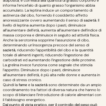
adiposità; è correlata alla quantità di grasso corporeo e
informa l’encefalo di quanto grasso l’organismo abbia
accumulato. La leptina induce un comportamento di
astinenza dal cibo, fornendo il cosiddetto affetto
anoressizzante ovvero aumentando il senso di
sazietà
. Il
livello di leptina aumenta dopo i pasti, diminuisce
all’aumentare dell’età, aumenta all’aumentare dell’indice di
massa corporea e diminuisce in seguito ad attività fisica.
Anche la serotonina sopprime l’assunzione di cibo,
determinando un’insorgenza precoce del senso di
sazietà
, riducendo l’appetibilità del cibo e la quantità
totale di alimenti ingeriti, riducendo l’ingestione dei
carboidrati ed aumentando l’ingestione delle proteine.
La grelina invece funziona come segnale che stimola
l’appetito. Diminuisce dopo i pasti, diminuisce
all’aumentare dell’età, è più alta nelle donne e aumenta in
caso di stress cronico.
Quindi la
fame
e la
sazietà
sono determinate da un ampio
coordinamento tra fattori di diversa natura che hanno lo
scopo di bilanciare l’introduzione di calorie alimentari con
il fabbisogno energetico.
Dal punto di vista pratico, per il controllo del peso può