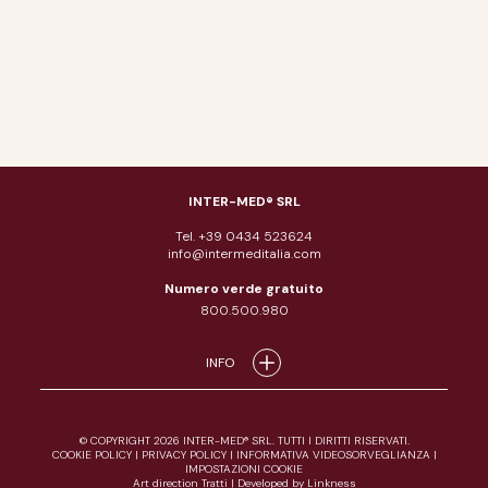
INTER-MED® SRL
Tel. +39 0434 523624
info@intermeditalia.com
Numero verde gratuito
800.500.980
INFO
© COPYRIGHT 2026 INTER-MED® SRL. TUTTI I DIRITTI RISERVATI.
COOKIE POLICY
|
PRIVACY POLICY
|
INFORMATIVA VIDEOSORVEGLIANZA
|
IMPOSTAZIONI COOKIE
Art direction Tratti
|
Developed by Linkness