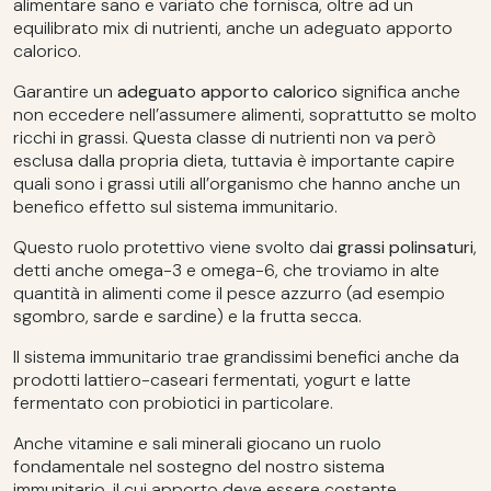
alimentare sano e variato che fornisca, oltre ad un
equilibrato mix di nutrienti, anche un adeguato apporto
calorico.
Garantire un
adeguato apporto calorico
significa anche
non eccedere nell’assumere alimenti, soprattutto se molto
ricchi in grassi. Questa classe di nutrienti non va però
esclusa dalla propria dieta, tuttavia è importante capire
quali sono i grassi utili all’organismo che hanno anche un
benefico effetto sul sistema immunitario.
Questo ruolo protettivo viene svolto dai
grassi polinsaturi
,
detti anche omega-3 e omega-6, che troviamo in alte
quantità in alimenti come il pesce azzurro (ad esempio
sgombro, sarde e sardine) e la frutta secca.
Il sistema immunitario trae grandissimi benefici anche da
prodotti lattiero-caseari fermentati, yogurt e latte
fermentato con probiotici in particolare.
Anche vitamine e sali minerali giocano un ruolo
fondamentale nel sostegno del nostro sistema
immunitario, il cui apporto deve essere costante.