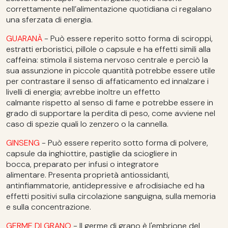
correttamente nell’alimentazione quotidiana ci regalano
una sferzata di energia.
GUARANÀ
- Può essere reperito sotto forma di sciroppi,
estratti erboristici, pillole o capsule e ha effetti simili alla
caffeina: stimola il sistema nervoso centrale e perciò la
sua assunzione in piccole quantità potrebbe essere utile
per contrastare il senso di affaticamento ed innalzare i
livelli di energia; avrebbe inoltre un effetto
calmante rispetto al senso di fame e potrebbe essere in
grado di supportare la perdita di peso, come avviene nel
caso di spezie quali lo zenzero o la cannella.
GINSENG
- Può essere reperito sotto forma di polvere,
capsule da inghiottire, pastiglie da sciogliere in
bocca, preparato per infusi o integratore
alimentare. Presenta proprietà antiossidanti,
antinfiammatorie, antidepressive e afrodisiache ed ha
effetti positivi sulla circolazione sanguigna, sulla memoria
e sulla concentrazione.
GERME DI GRANO
- Il germe di grano è l'embrione del