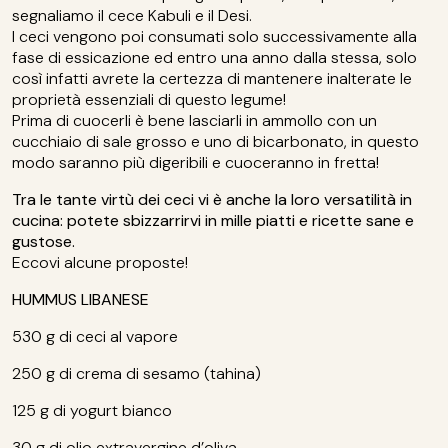
segnaliamo il cece Kabuli e il Desi.
I ceci vengono poi consumati solo successivamente alla
fase di essicazione ed entro una anno dalla stessa, solo
così infatti avrete la certezza di mantenere inalterate le
proprietà essenziali di questo legume!
Prima di cuocerli è bene lasciarli in ammollo con un
cucchiaio di sale grosso e uno di bicarbonato, in questo
modo saranno più digeribili e cuoceranno in fretta!
Tra le tante virtù dei ceci vi è anche la loro versatilità in
cucina: potete sbizzarrirvi in mille piatti e ricette sane e
gustose.
Eccovi alcune proposte!
HUMMUS LIBANESE
530 g di ceci al vapore
250 g di crema di sesamo (tahina)
125 g di yogurt bianco
30 g di olio extravergine d’oliva