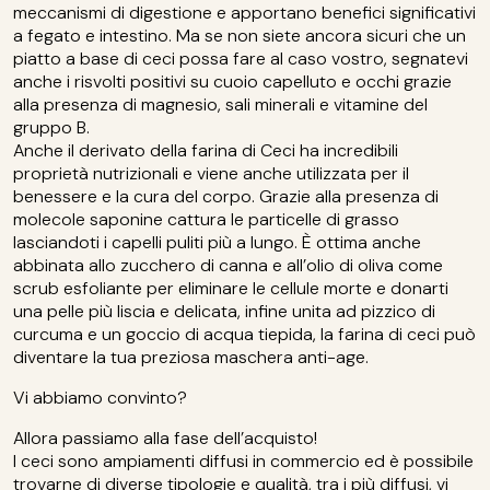
meccanismi di digestione e apportano benefici significativi
a fegato e intestino. Ma se non siete ancora sicuri che un
piatto a base di ceci possa fare al caso vostro, segnatevi
anche i risvolti positivi su cuoio capelluto e occhi grazie
alla presenza di magnesio, sali minerali e vitamine del
gruppo B.
Anche il derivato della farina di Ceci ha incredibili
proprietà nutrizionali e viene anche utilizzata per il
benessere e la cura del corpo. Grazie alla presenza di
molecole saponine cattura le particelle di grasso
lasciandoti i capelli puliti più a lungo. È ottima anche
abbinata allo zucchero di canna e all’olio di oliva come
scrub esfoliante per eliminare le cellule morte e donarti
una pelle più liscia e delicata, infine unita ad pizzico di
curcuma e un goccio di acqua tiepida, la farina di ceci può
diventare la tua preziosa maschera anti-age.
Vi abbiamo convinto?
Allora passiamo alla fase dell’acquisto!
I ceci sono ampiamenti diffusi in commercio ed è possibile
trovarne di diverse tipologie e qualità, tra i più diffusi, vi