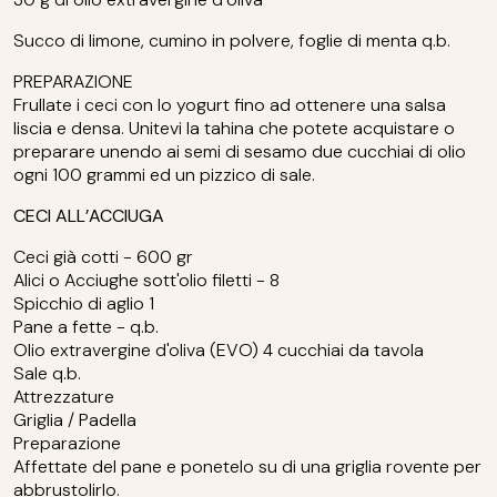
Succo di limone, cumino in polvere, foglie di menta q.b.
PREPARAZIONE
Frullate i ceci con lo yogurt fino ad ottenere una salsa
liscia e densa. Unitevi la tahina che potete acquistare o
preparare unendo ai semi di sesamo due cucchiai di olio
ogni 100 grammi ed un pizzico di sale.
CECI ALL’ACCIUGA
Ceci già cotti - 600 gr
Alici o Acciughe sott'olio filetti - 8
Spicchio di aglio 1
Pane a fette - q.b.
Olio extravergine d'oliva (EVO) 4 cucchiai da tavola
Sale q.b.
Attrezzature
Griglia / Padella
Preparazione
Affettate del pane e ponetelo su di una griglia rovente per
abbrustolirlo.