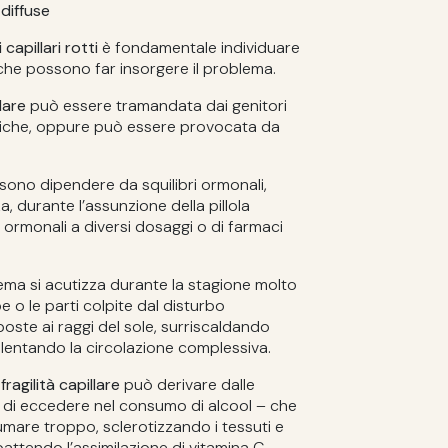
 diffuse
capillari rotti
è fondamentale individuare
 che possono far insorgere il problema.
llare
può essere tramandata dai genitori
etiche, oppure può essere provocata da
ono dipendere da squilibri ormonali,
, durante l’assunzione della pillola
 ormonali a diversi dosaggi o di farmaci
ema si acutizza durante la stagione molto
o le parti colpite dal disturbo
ste ai raggi del sole, surriscaldando
llentando la circolazione complessiva.
a
fragilità capillare
può derivare dalle
a di eccedere nel consumo di alcool – che
 fumare troppo, sclerotizzando i tessuti e
attendo l’assimilazione di vitamina C.