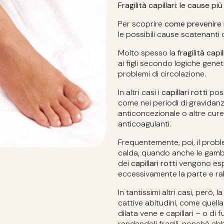
Fragilità capillari: le cause più
Per scoprire
come prevenire i 
le possibili cause scatenanti
Molto spesso la
fragilità capi
ai figli secondo logiche gen
problemi di circolazione.
In altri casi i
capillari rotti
poss
come nei periodi di gravidanza
anticoncezionale o altre cure
anticoagulanti.
Frequentemente, poi, il probl
calda, quando anche le gambe 
dei
capillari rotti
vengono espo
eccessivamente la parte e ra
In tantissimi altri casi, però, l
cattive abitudini, come quell
dilata vene e capillari – o di
rendendoli fragili, nonché abb