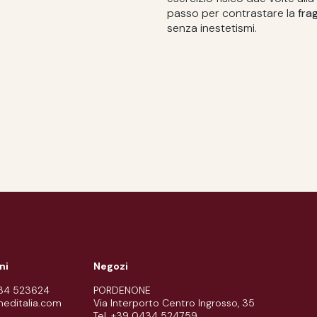
passo per contrastare la
frag
senza inestetismi.
ni
Negozi
434 523624
PORDENONE
meditalia.com
Via Interporto Centro Ingrosso, 35
Tel. +39 0434 524759