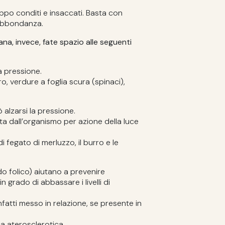
roppo conditi e insaccati. Basta con
abbondanza.
iana, invece, fate spazio alle seguenti
 pressione.
ro, verdure a foglia scura (spinaci),
alzarsi la pressione.
ata dall’organismo per azione della luce
 di fegato di merluzzo, il burro e le
do folico) aiutano a prevenire
n grado di abbassare i livelli di
atti messo in relazione, se presente in
a aterosclerotica.