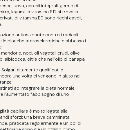
esce, uova, cereali integrali, germe di
birra, legumi; la vitamina B12 si trova in
rivati; di vitamina B9 sono ricchi cavoli,
.
a azione antiossidante contro i radicali
re le placche aterosclerotiche e abbassa i
e.
mandorle, noci, oli vegetali crudi, olive,
di albicocca, oltre che nell’olio di canapa.
a Solgar
, altamente qualificati e
cora una volta ci vengono in aiuto nei
tanze.
tinati ad integrare la dieta normale
e l’aumentato fabbisogno di uno
gilità capillare
è molto legata alla
andi sforzi: una breve camminata,
mbe, praticata regolarmente e un po’ di
la settimana sono già un ottimo primo