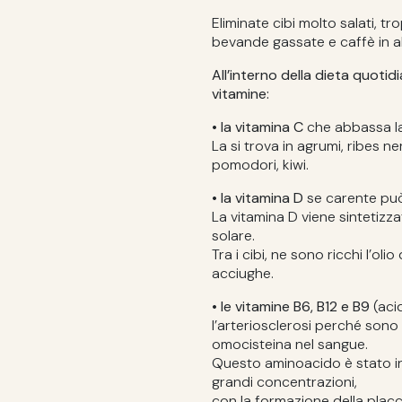
Eliminate cibi molto salati, t
bevande gassate e caffè in 
All’interno della dieta quotid
vitamine:
• la vitamina C
che abbassa la
La si trova in agrumi, ribes ne
pomodori, kiwi.
• la vitamina D
se carente può 
La vitamina D viene sintetizz
solare.
Tra i cibi, ne sono ricchi l’olio
acciughe.
• le vitamine B6, B12 e B9
(aci
l’arteriosclerosi perché sono i
omocisteina nel sangue.
Questo aminoacido è stato inf
grandi concentrazioni,
con la formazione della placc