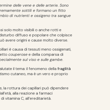
 termine delle vene e delle arterie.
Sono
remamente sottili e formano un fitto
bio di nutrienti e ossigeno tra sangue
ssi solo molto visibili o anche rotti e
disturbo diffuso e popolare che colpisce
uò avere origini e cause molto diverse.
pillari è causa di tessuti meno ossigenati,
detto
couperose
e della comparsa di
 specialmente sul viso e sulle gambe
.
lutate il tema: il fenomeno della
fragilità
tismo cutaneo, ma è un vero e proprio
 la rottura dei capillari può dipendere
all’età, alla reazione a farmaci
di vitamina C, all’ereditarietà.