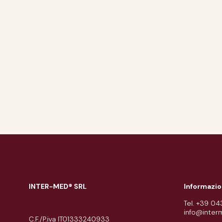
INTER-MED® SRL
Informazio
Tel. +39 0
info@inter
C.F./P.iva IT01333240933