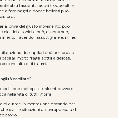
e abiti fascianti, tacchi troppo alti e
dine a fare bagni o docce bollenti può
disturbi.
taria, priva del giusto movimento, può
e elastici e tonici e può, al contrario,
urimento, facendoli assottigliare e, infine,
ilatazione dei capillari può portare alla
pillari molto fragili, sottili e delicati,
ressione alta o di traumi.
agilità capillare?
imedi sono molteplici e, alcuni, davvero
a nella vita di tutti i giorni.
llo di curare l’alimentazione optando per
che eviti le situazioni di sovrappeso o di
colatorio.