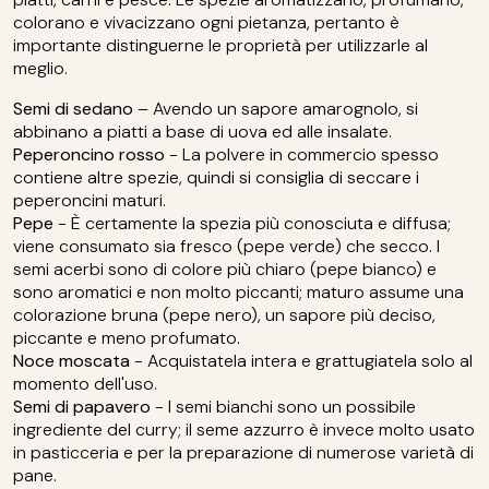
colorano e vivacizzano ogni pietanza, pertanto è
importante distinguerne le proprietà per utilizzarle al
meglio.
Semi di sedano
– Avendo un sapore amarognolo, si
abbinano a piatti a base di uova ed alle insalate.
Peperoncino rosso
- La polvere in commercio spesso
contiene altre spezie, quindi si consiglia di seccare i
peperoncini maturi.
Pepe
- È certamente la spezia più conosciuta e diffusa;
viene consumato sia fresco (pepe verde) che secco. I
semi acerbi sono di colore più chiaro (pepe bianco) e
sono aromatici e non molto piccanti; maturo assume una
colorazione bruna (pepe nero), un sapore più deciso,
piccante e meno profumato.
Noce moscata
- Acquistatela intera e grattugiatela solo al
momento dell'uso.
Semi di papavero
- I semi bianchi sono un possibile
ingrediente del curry; il seme azzurro è invece molto usato
in pasticceria e per la preparazione di numerose varietà di
pane.