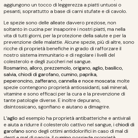
aggiungono un tocco di leggerezza a piatti untuosi o
pesanti, soprattutto a base di carni stufate e di cavolo.
Le spezie sono delle alleate davvero preziose, non
soltanto in cucina per insaporire i nostri piatti, ma nella
vita di tutti giorni, per la protezione della salute e per la
prevenzione delle malattie. Alcune spezie, più di altre, sono
ricche di proprietà benefiche in grado di rafforzare il
nostro sistema immunitario e di regolare i livelli del
colesterolo e degli zuccheri nel sangue.
Rosmarino, alloro, prezzemolo, origano, aglio, basilico,
salvia, chiodi di garofano, cumino, paprika,
peperoncino, zafferano, cannella e noce moscata
: molte
spezie contengono proprietà antiossidanti, sali minerali,
vitamine e sono efficaci per la cura e la prevenzione di
tante patologie diverse. E inoltre depurano,
disintossicano, sgonfiano e aiutano a dimagrire.
L’aglio
ad esempio ha proprietà antibatteriche e antivirali
e aiuta a ridurre il colesterolo cattivo nel sangue, i
chiodi di
garofano
sono degli ottimi antidolorifici in caso di mal di
denti e mal di pancia, il
cumino
possiede proprietà