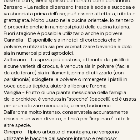
base di curry, viene spesso combinato con il coriandolo.
Zenzero
- La radice di zenzero fresca è soda e succosa e
va sbucciata prima dell'uso; può essere affettata, tritata o
grattugiata. Molto usato nella cucina orientale, lo zenzero
è presente anche in numerosi piatti della cucina italiana.
Fuori stagione è possibile utilizzarlo anche in polvere.
Cannella
- Disponibile sia in rotoli di corteccia che in
polvere, è utilizzata sia per aromatizzare bevande e dolci
sia in numerosi piatti agrodolci.
Zafferano
- La spezia più costosa, ottenuta dai pistilli di
alcune varietà di crocus, è venduta sia in polvere (facile
da adulterare) sia in filamenti; prima di utilizzarlo (con
parsimonia) sciogliete la polvere o immergete i pistilli in
poca acqua tiepida, aiuterà a liberare l'aroma.
Vaniglia
- Frutto di una pianta messicana della famiglia
delle orchidee, è venduta in "stecche" (baccelli) ed è usata
per aromatizzare cioccolato, creme, budini ecc.
Dall'aroma molto intenso, conservatela accuratamente
chiusa in un vaso di vetro, o finirà per "inquinare" tutte le
altre spezie.
Ginepro
- Tipico arbusto di montagna, ne vengono
utilizzate le bacche dal sapore intenso e resinoso;