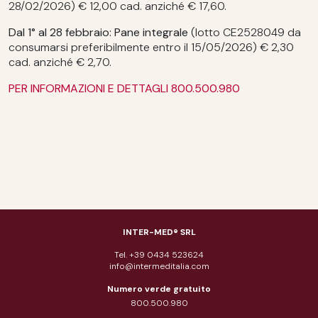
28/02/2026) € 12,00 cad. anziché € 17,60.
Dal
1° al 28 febbraio: Pane integrale
(lotto CE2528049 da
consumarsi preferibilmente entro il 15/05/2026) € 2,30
cad. anziché € 2,70.
PER INFORMAZIONI E DETTAGLI 800.500.980
INTER-MED® SRL
Tel. +39 0434 523624
info@intermeditalia.com
Numero verde gratuito
800.500.980