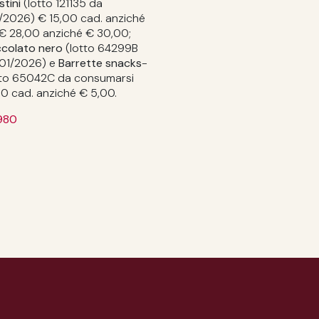
stini
(lotto 121135 da
2/2026) € 15,00 cad. anziché
€ 28,00 anziché € 30,00;
occolato nero
(lotto 64299B
1/01/2026) e
Barrette snacks
-
tto 65042C da consumarsi
50 cad. anziché € 5,00.
980