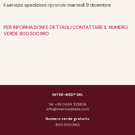
Il
servizio spedizioni
riprende
martedì 9 dicembre
PER INFORMAZIONI E DETTAGLI CONTATTARE IL NUMERO
VERDE 800.500.980
INTER-MED® SRL
Tel. +39 0434 523624
info@intermeditalia.com
Numero verde gratuito
800.500.980