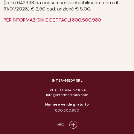
(lotto 64299B da consumarsi preferibilmente entro il
31/01/2026) € 2,50 cad. anziché € 5,00.
PER INFORMAZIONI E DETTAGLI 800.500.980
INTER-MED® SRL
Tel. +39 0434 523624
info@intermeditalia.com
Numero verde gratuito
800.500.980
INFO