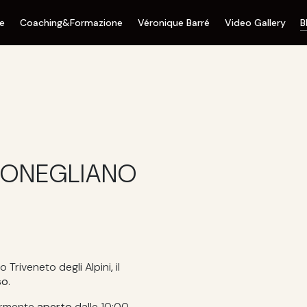
ne
Coaching&Formazione
Véronique Barré
Video Gallery
B
CONEGLIANO
o Triveneto degli Alpini
,
il
so
.
armente
aperto
dalle 10:00