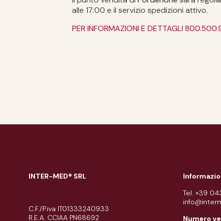
alle 17:00 e il servizio spedizioni attivo.
PER INFORMAZIONI E DETTAGLI 800.500.
INTER-MED® SRL
Informazio
Tel. +39 0
info@inter
C.F./P.iva IT01333240933
R.E.A. CCIAA PN68692
Numero ve