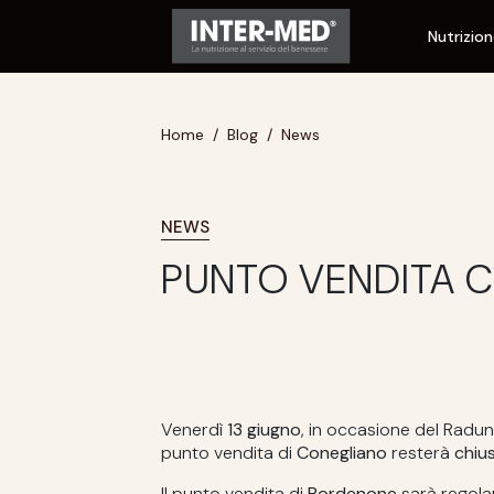
Nutrizio
Home
Blog
News
NEWS
PUNTO VENDITA 
Venerdì
13 giugno
, in occasione del Radun
punto vendita di
Conegliano
resterà
chiu
Il punto vendita di
Pordenone
sarà regol