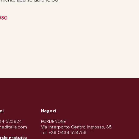
980
ni
Negozi
434 523624
PORDENONE
meditalia.com
Via Interporto Centro Ingrosso, 35
Tel. +39 0434 524759
rde gratuito