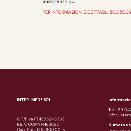
anziché € 4,50.
PER INFORMAZIONI E DETTAGLI 800.500.
INTER-MED® SRL
Informazio
Tel. +39 0
info@inter
C.F./P.iva IT01333240933
R.E.A. CCIAA PN68692
Numero ve
Cap. Soc. € 15.600,00 i.v.