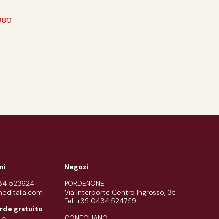
980
ni
Negozi
434 523624
PORDENONE
meditalia.com
Via Interporto Centro Ingrosso, 35
Tel. +39 0434 524759
rde gratuito
CONEGLIANO