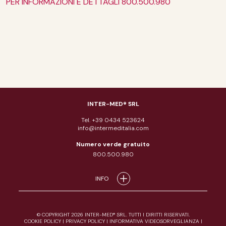
PER INFORMAZIONI E DETTAGLI 800.500.980
INTER-MED® SRL
Tel. +39 0434 523624
info@intermeditalia.com
Numero verde gratuito
800.500.980
INFO
© COPYRIGHT 2026 INTER-MED® SRL. TUTTI I DIRITTI RISERVATI.
COOKIE POLICY
|
PRIVACY POLICY
|
INFORMATIVA VIDEOSORVEGLIANZA
|