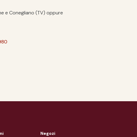
one e Conegliano (TV) oppure
980
ni
Negozi