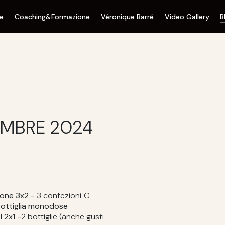
ne
Coaching&Formazione
Véronique Barré
Video Gallery
B
EMBRE 2024
pone 3x2 -
3 confezioni €
ottiglia monodose
 2x1 -
2 bottiglie (anche gusti