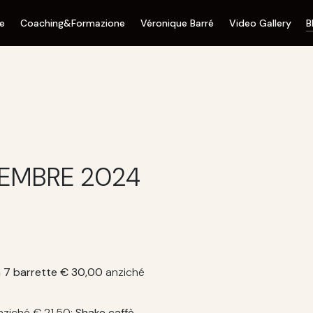
ne
Coaching&Formazione
Véronique Barré
Video Gallery
B
EMBRE 2024
a 7 barrette € 30,00
anziché
nziché € 21,50;
Shake caffè