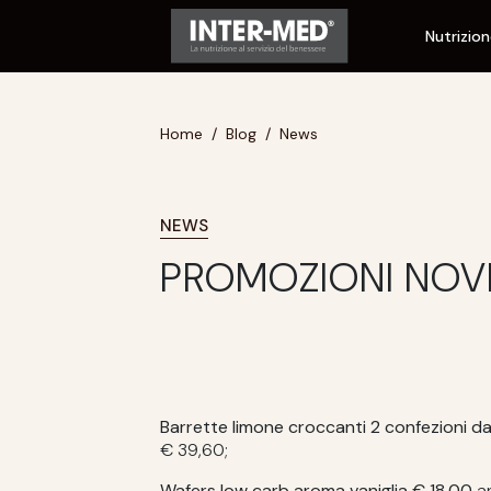
Nutrizio
Home
Blog
News
NEWS
PROMOZIONI NOV
Barrette limone croccanti 2 confezioni d
€ 39,60;
Wafers low carb aroma vaniglia € 18,00
a