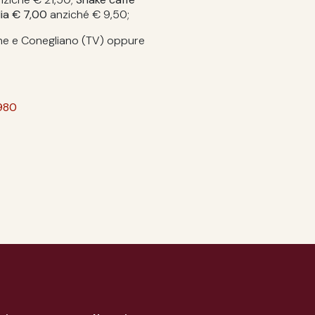
lia € 7,00
anziché € 9,50;
one e Conegliano (TV) oppure
980