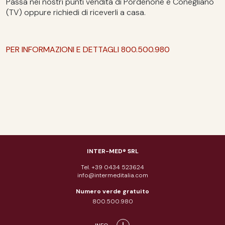
Passa nei nostri punti vendita di Pordenone e Conegliano
(TV) oppure richiedi di riceverli a casa.
PER INFORMAZIONI E DETTAGLI 800.500.980
INTER-MED® SRL
Tel. +39 0434 523624
info@intermeditalia.com
Numero verde gratuito
800.500.980