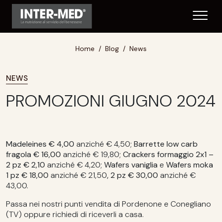
Home
Blog
News
NEWS
PROMOZIONI GIUGNO 2024
Madeleines € 4,00
anziché € 4,50;
Barrette low carb
fragola
€ 16,00
anziché € 19,80;
Crackers formaggio 2x1 –
2 pz € 2,10
anziché € 4,20;
Wafers vaniglia
e
Wafers moka
1 pz € 18,00
anziché € 21,50
, 2 pz € 30,00
anziché €
43,00.
Passa nei nostri punti vendita di Pordenone e Conegliano
(TV) oppure richiedi di riceverli a casa.